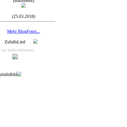
(Barmstedt)
(25.03.2018)
Mehr BlogFotos...
ZufallsLied
Der Teufel (ISM Remix)
ufallsBild