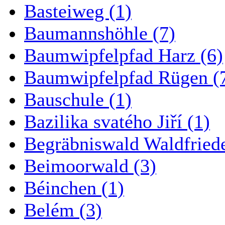
Basteiweg (1)
Baumannshöhle (7)
Baumwipfelpfad Harz (6)
Baumwipfelpfad Rügen (
Bauschule (1)
Bazilika svatého Jiří (1)
Begräbniswald Waldfried
Beimoorwald (3)
Béinchen (1)
Belém (3)