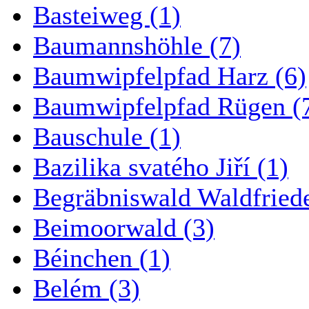
Basteiweg (1)
Baumannshöhle (7)
Baumwipfelpfad Harz (6)
Baumwipfelpfad Rügen (
Bauschule (1)
Bazilika svatého Jiří (1)
Begräbniswald Waldfried
Beimoorwald (3)
Béinchen (1)
Belém (3)