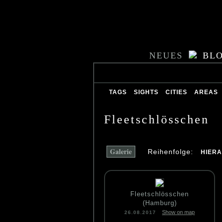
NEUES
BL
TAGS
SIGHTS
CITIES
AREAS
Fleetschlösschen
Galerie
Reihenfolge:
HIER
Fleetschlösschen
(Hamburg)
Show on map
26.08.2017