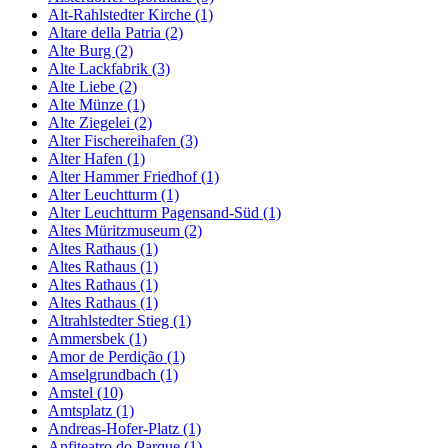
Alt-Rahlstedter Kirche (1)
Altare della Patria (2)
Alte Burg (2)
Alte Lackfabrik (3)
Alte Liebe (2)
Alte Münze (1)
Alte Ziegelei (2)
Alter Fischereihafen (3)
Alter Hafen (1)
Alter Hammer Friedhof (1)
Alter Leuchtturm (1)
Alter Leuchtturm Pagensand-Süd (1)
Altes Müritzmuseum (2)
Altes Rathaus (1)
Altes Rathaus (1)
Altes Rathaus (1)
Altes Rathaus (1)
Altrahlstedter Stieg (1)
Ammersbek (1)
Amor de Perdição (1)
Amselgrundbach (1)
Amstel (10)
Amtsplatz (1)
Andreas-Hofer-Platz (1)
Anfiteatro do Parque (1)