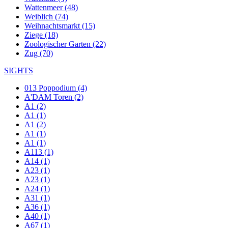
Wattenmeer (48)
Weiblich (74)
Weihnachtsmarkt (15)
Ziege (18)
Zoologischer Garten (22)
Zug (70)
SIGHTS
013 Poppodium (4)
A'DAM Toren (2)
A1 (2)
A1 (1)
A1 (2)
A1 (1)
A1 (1)
A113 (1)
A14 (1)
A23 (1)
A23 (1)
A24 (1)
A31 (1)
A36 (1)
A40 (1)
A67 (1)