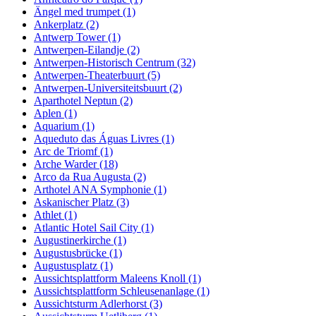
Ängel med trumpet (1)
Ankerplatz (2)
Antwerp Tower (1)
Antwerpen-Eilandje (2)
Antwerpen-Historisch Centrum (32)
Antwerpen-Theaterbuurt (5)
Antwerpen-Universiteitsbuurt (2)
Aparthotel Neptun (2)
Aplen (1)
Aquarium (1)
Aqueduto das Águas Livres (1)
Arc de Triomf (1)
Arche Warder (18)
Arco da Rua Augusta (2)
Arthotel ANA Symphonie (1)
Askanischer Platz (3)
Athlet (1)
Atlantic Hotel Sail City (1)
Augustinerkirche (1)
Augustusbrücke (1)
Augustusplatz (1)
Aussichtsplattform Maleens Knoll (1)
Aussichtsplattform Schleusenanlage (1)
Aussichtsturm Adlerhorst (3)