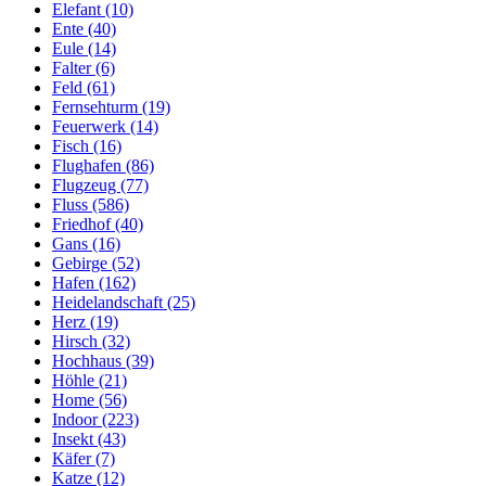
Elefant (10)
Ente (40)
Eule (14)
Falter (6)
Feld (61)
Fernsehturm (19)
Feuerwerk (14)
Fisch (16)
Flughafen (86)
Flugzeug (77)
Fluss (586)
Friedhof (40)
Gans (16)
Gebirge (52)
Hafen (162)
Heidelandschaft (25)
Herz (19)
Hirsch (32)
Hochhaus (39)
Höhle (21)
Home (56)
Indoor (223)
Insekt (43)
Käfer (7)
Katze (12)