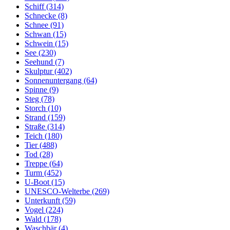
Schiff (314)
Schnecke (8)
Schnee (91)
Schwan (15)
Schwein (15)
See (230)
Seehund (7)
Skulptur (402)
Sonnenuntergang (64)
Spinne (9)
Steg (78)
Storch (10)
Strand (159)
Straße (314)
Teich (180)
Tier (488)
Tod (28)
Treppe (64)
Turm (452)
U-Boot (15)
UNESCO-Welterbe (269)
Unterkunft (59)
Vogel (224)
Wald (178)
Waschbär (4)