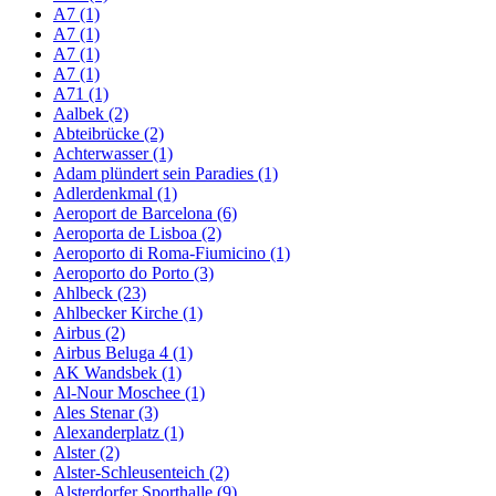
A7 (1)
A7 (1)
A7 (1)
A7 (1)
A71 (1)
Aalbek (2)
Abteibrücke (2)
Achterwasser (1)
Adam plündert sein Paradies (1)
Adlerdenkmal (1)
Aeroport de Barcelona (6)
Aeroporta de Lisboa (2)
Aeroporto di Roma-Fiumicino (1)
Aeroporto do Porto (3)
Ahlbeck (23)
Ahlbecker Kirche (1)
Airbus (2)
Airbus Beluga 4 (1)
AK Wandsbek (1)
Al-Nour Moschee (1)
Ales Stenar (3)
Alexanderplatz (1)
Alster (2)
Alster-Schleusenteich (2)
Alsterdorfer Sporthalle (9)