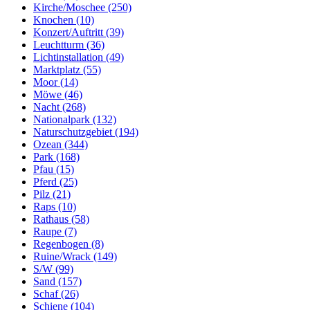
Kirche/Moschee (250)
Knochen (10)
Konzert/Auftritt (39)
Leuchtturm (36)
Lichtinstallation (49)
Marktplatz (55)
Moor (14)
Möwe (46)
Nacht (268)
Nationalpark (132)
Naturschutzgebiet (194)
Ozean (344)
Park (168)
Pfau (15)
Pferd (25)
Pilz (21)
Raps (10)
Rathaus (58)
Raupe (7)
Regenbogen (8)
Ruine/Wrack (149)
S/W (99)
Sand (157)
Schaf (26)
Schiene (104)