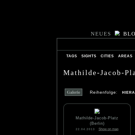
NEUES
BL
TAGS
SIGHTS
CITIES
AREAS
Mathilde-Jacob-Pl
Galerie
Reihenfolge:
HIER
Mathilde-Jacob-Platz
(Berlin)
Show on map
22.04.2013