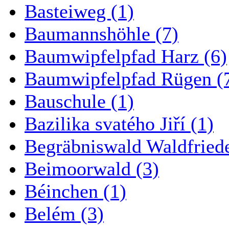
Basteiweg (1)
Baumannshöhle (7)
Baumwipfelpfad Harz (6)
Baumwipfelpfad Rügen (
Bauschule (1)
Bazilika svatého Jiří (1)
Begräbniswald Waldfried
Beimoorwald (3)
Béinchen (1)
Belém (3)