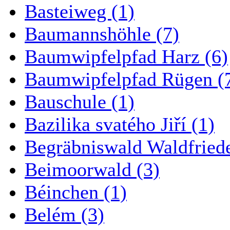
Basteiweg (1)
Baumannshöhle (7)
Baumwipfelpfad Harz (6)
Baumwipfelpfad Rügen (
Bauschule (1)
Bazilika svatého Jiří (1)
Begräbniswald Waldfried
Beimoorwald (3)
Béinchen (1)
Belém (3)