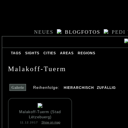
NEUES
BLOGFOTOS
PEDI
TAGS
SIGHTS
CITIES
AREAS
REGIONS
Malakoff-Tuerm
Galerie
Reihenfolge:
HIERARCHISCH
ZUFÄLLIG
Malakoff-Tuerm (Stad
Lëtzebuerg)
Show on map
11.12.2017