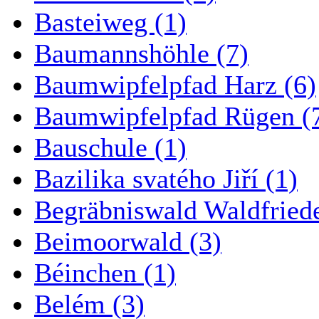
Basteiweg (1)
Baumannshöhle (7)
Baumwipfelpfad Harz (6)
Baumwipfelpfad Rügen (
Bauschule (1)
Bazilika svatého Jiří (1)
Begräbniswald Waldfried
Beimoorwald (3)
Béinchen (1)
Belém (3)