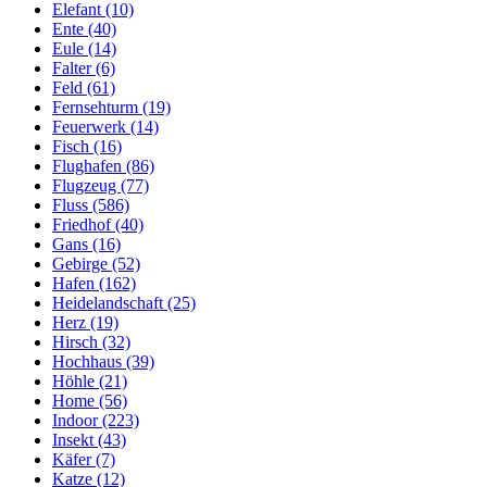
Elefant (10)
Ente (40)
Eule (14)
Falter (6)
Feld (61)
Fernsehturm (19)
Feuerwerk (14)
Fisch (16)
Flughafen (86)
Flugzeug (77)
Fluss (586)
Friedhof (40)
Gans (16)
Gebirge (52)
Hafen (162)
Heidelandschaft (25)
Herz (19)
Hirsch (32)
Hochhaus (39)
Höhle (21)
Home (56)
Indoor (223)
Insekt (43)
Käfer (7)
Katze (12)