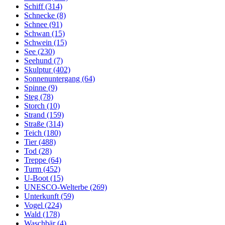
Schiff (314)
Schnecke (8)
Schnee (91)
Schwan (15)
Schwein (15)
See (230)
Seehund (7)
Skulptur (402)
Sonnenuntergang (64)
Spinne (9)
Steg (78)
Storch (10)
Strand (159)
Straße (314)
Teich (180)
Tier (488)
Tod (28)
Treppe (64)
Turm (452)
U-Boot (15)
UNESCO-Welterbe (269)
Unterkunft (59)
Vogel (224)
Wald (178)
Waschbär (4)