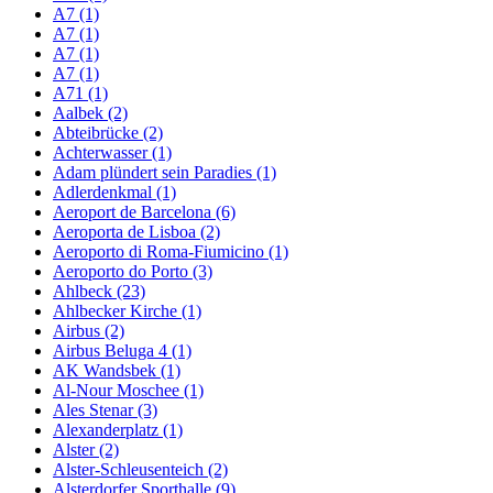
A7 (1)
A7 (1)
A7 (1)
A7 (1)
A71 (1)
Aalbek (2)
Abteibrücke (2)
Achterwasser (1)
Adam plündert sein Paradies (1)
Adlerdenkmal (1)
Aeroport de Barcelona (6)
Aeroporta de Lisboa (2)
Aeroporto di Roma-Fiumicino (1)
Aeroporto do Porto (3)
Ahlbeck (23)
Ahlbecker Kirche (1)
Airbus (2)
Airbus Beluga 4 (1)
AK Wandsbek (1)
Al-Nour Moschee (1)
Ales Stenar (3)
Alexanderplatz (1)
Alster (2)
Alster-Schleusenteich (2)
Alsterdorfer Sporthalle (9)