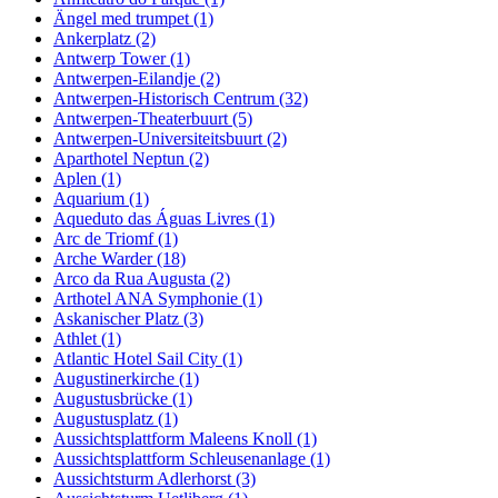
Ängel med trumpet (1)
Ankerplatz (2)
Antwerp Tower (1)
Antwerpen-Eilandje (2)
Antwerpen-Historisch Centrum (32)
Antwerpen-Theaterbuurt (5)
Antwerpen-Universiteitsbuurt (2)
Aparthotel Neptun (2)
Aplen (1)
Aquarium (1)
Aqueduto das Águas Livres (1)
Arc de Triomf (1)
Arche Warder (18)
Arco da Rua Augusta (2)
Arthotel ANA Symphonie (1)
Askanischer Platz (3)
Athlet (1)
Atlantic Hotel Sail City (1)
Augustinerkirche (1)
Augustusbrücke (1)
Augustusplatz (1)
Aussichtsplattform Maleens Knoll (1)
Aussichtsplattform Schleusenanlage (1)
Aussichtsturm Adlerhorst (3)