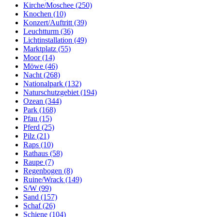
Kirche/Moschee (250)
Knochen (10)
Konzert/Auftritt (39)
Leuchtturm (36)
Lichtinstallation (49)
Marktplatz (55)
Moor (14)
Möwe (46)
Nacht (268)
Nationalpark (132)
Naturschutzgebiet (194)
Ozean (344)
Park (168)
Pfau (15)
Pferd (25)
Pilz (21)
Raps (10)
Rathaus (58)
Raupe (7)
Regenbogen (8)
Ruine/Wrack (149)
S/W (99)
Sand (157)
Schaf (26)
Schiene (104)