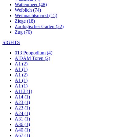
Wattenmeer (48)
Weiblich (74)
Weihnachtsmarkt (15)
Ziege (18)
Zoologischer Garten (22)
Zug (70)
SIGHTS
013 Poppodium (4)
A'DAM Toren (2)
A1 (2)
A1 (1)
A1 (2)
A1 (1)
A1 (1)
A113 (1)
A14 (1)
A23 (1)
A23 (1)
A24 (1)
A31 (1)
A36 (1)
A40 (1)
A67 (1)