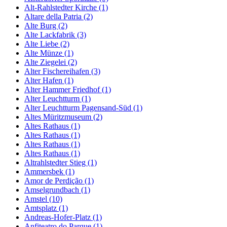
Alt-Rahlstedter Kirche (1)
Altare della Patria (2)
Alte Burg (2)
Alte Lackfabrik (3)
Alte Liebe (2)
Alte Münze (1)
Alte Ziegelei (2)
Alter Fischereihafen (3)
Alter Hafen (1)
Alter Hammer Friedhof (1)
Alter Leuchtturm (1)
Alter Leuchtturm Pagensand-Süd (1)
Altes Müritzmuseum (2)
Altes Rathaus (1)
Altes Rathaus (1)
Altes Rathaus (1)
Altes Rathaus (1)
Altrahlstedter Stieg (1)
Ammersbek (1)
Amor de Perdição (1)
Amselgrundbach (1)
Amstel (10)
Amtsplatz (1)
Andreas-Hofer-Platz (1)
Anfiteatro do Parque (1)