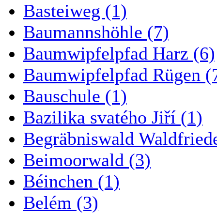
Basteiweg (1)
Baumannshöhle (7)
Baumwipfelpfad Harz (6)
Baumwipfelpfad Rügen (
Bauschule (1)
Bazilika svatého Jiří (1)
Begräbniswald Waldfried
Beimoorwald (3)
Béinchen (1)
Belém (3)