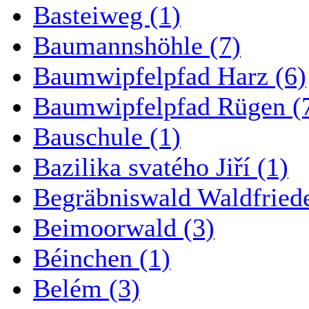
Basteiweg (1)
Baumannshöhle (7)
Baumwipfelpfad Harz (6)
Baumwipfelpfad Rügen (
Bauschule (1)
Bazilika svatého Jiří (1)
Begräbniswald Waldfried
Beimoorwald (3)
Béinchen (1)
Belém (3)