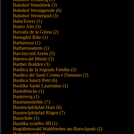
Bahnhof Wandsbek (3)
Bahnhof Wernigerode (6)
Bahnhof Westerland (3)
BahnTower (1)
Bairro Alto (3)
Baixada de la Glòria (2)
Banegård Ribe (1)
Barbarossa (1)
Barbarossaturm (1)
Barclaycard Arena (5)
Bärenwald Müritz (5)
Barther Bodden (3)
Basílica de la Sagrada Família (2)
Basilica dei Santi Cosma e Damiano (3)
Basilica Sancti Petri (6)
Basilika Sankt Laurentius (1)
Basteibrücke (1)
Basteiweg (1)
Baumannshöhle (7)
Baumwipfelpfad Harz (6)
Baumwipfelpfad Rügen (7)
Bauschule (1)
Bazilika svatého Jiří (1)
Begräbniswald Waldfrieden am Barockpark (2)