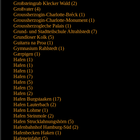
Großsteingrab Klecker Wald (2)
Großvater (4)
Groussherzogin-Charlotte-Bréck (1)
Groussherzogin-Charlotte-Monument (1)
Groussherzogleche Palais (1)
Grund- und Stadtteilschule Altrahlstedt (7)
Grundloser Kolk (5)
Guitarra na Proa (1)
Gymnasium Rahlstedt (1)
Gærpigen (1)
Hafen (1)
Hafen (1)
Hafen (1)
Hafen (7)
Hafen (5)
Hafen (5)
Hafen (2)
Hafen Burgstaaken (17)
Hafen Lauterbach (2)
Hafen Lohme (1)
Hafen Steinmole (2)
Hafen Strucklahnungshörn (5)
Hafenbahnhof Hamburg-Süd (2)
Hafenbecken Haken (1)
Hafeneinfahrt (5)