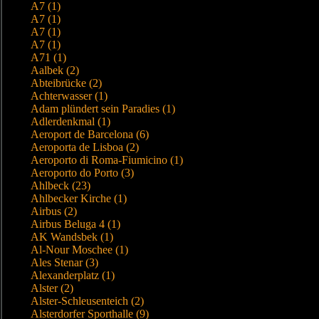
A7 (1)
A7 (1)
A7 (1)
A7 (1)
A71 (1)
Aalbek (2)
Abteibrücke (2)
Achterwasser (1)
Adam plündert sein Paradies (1)
Adlerdenkmal (1)
Aeroport de Barcelona (6)
Aeroporta de Lisboa (2)
Aeroporto di Roma-Fiumicino (1)
Aeroporto do Porto (3)
Ahlbeck (23)
Ahlbecker Kirche (1)
Airbus (2)
Airbus Beluga 4 (1)
AK Wandsbek (1)
Al-Nour Moschee (1)
Ales Stenar (3)
Alexanderplatz (1)
Alster (2)
Alster-Schleusenteich (2)
Alsterdorfer Sporthalle (9)