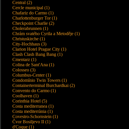
Central (2)
Cercle municipal (1)
Chafariz do Carmo (1)
Charlottenburger Tor (1)
Checkpoint Charlie (2)
Cholerabrunnen (1)
Chrám svatého Cyrila a Metoděje (1)
Christuskirche (1)
City-Hochhaus (3)
Clarion Hotel Prague City (1)
Clash Clash Bang Bang (1)
Cmentarz (1)
Colina de Sant'Ana (1)
Colosseo (3)
Columbus-Center (1)
Condomínio Twin Towers (1)
Containerterminal Burchardkai (2)
Convento do Carmo (1)
Coolhaven (1)
Corinthia Hotel (5)
Costa mediterranea (1)
Costa mediterrània (1)
Covestro-Schornstein (1)
Čvor Bosiljevo II (1)
d'Coque (1)