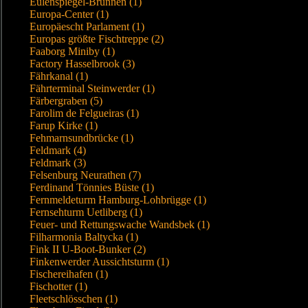
Eulenspiegel-Brunnen (1)
Europa-Center (1)
Europäescht Parlament (1)
Europas größte Fischtreppe (2)
Faaborg Miniby (1)
Factory Hasselbrook (3)
Fährkanal (1)
Fährterminal Steinwerder (1)
Färbergraben (5)
Farolim de Felgueiras (1)
Farup Kirke (1)
Fehmarnsundbrücke (1)
Feldmark (4)
Feldmark (3)
Felsenburg Neurathen (7)
Ferdinand Tönnies Büste (1)
Fernmeldeturm Hamburg-Lohbrügge (1)
Fernsehturm Uetliberg (1)
Feuer- und Rettungswache Wandsbek (1)
Filharmonia Baltycka (1)
Fink II U-Boot-Bunker (2)
Finkenwerder Aussichtsturm (1)
Fischereihafen (1)
Fischotter (1)
Fleetschlösschen (1)