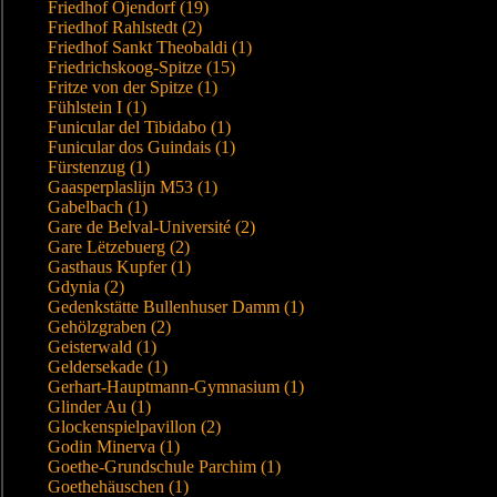
Friedhof Öjendorf (19)
Friedhof Rahlstedt (2)
Friedhof Sankt Theobaldi (1)
Friedrichskoog-Spitze (15)
Fritze von der Spitze (1)
Fühlstein I (1)
Funicular del Tibidabo (1)
Funicular dos Guindais (1)
Fürstenzug (1)
Gaasperplaslijn M53 (1)
Gabelbach (1)
Gare de Belval-Université (2)
Gare Lëtzebuerg (2)
Gasthaus Kupfer (1)
Gdynia (2)
Gedenkstätte Bullenhuser Damm (1)
Gehölzgraben (2)
Geisterwald (1)
Geldersekade (1)
Gerhart-Hauptmann-Gymnasium (1)
Glinder Au (1)
Glockenspielpavillon (2)
Godin Minerva (1)
Goethe-Grundschule Parchim (1)
Goethehäuschen (1)