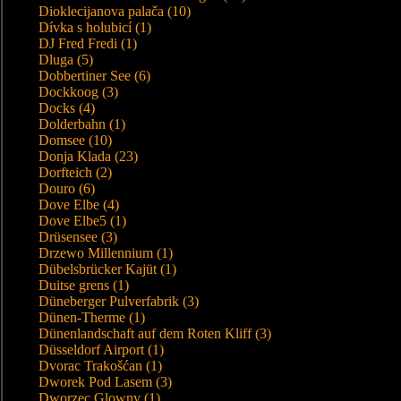
Dioklecijanova palača (10)
Dívka s holubicí (1)
DJ Fred Fredi (1)
Dluga (5)
Dobbertiner See (6)
Dockkoog (3)
Docks (4)
Dolderbahn (1)
Domsee (10)
Donja Klada (23)
Dorfteich (2)
Douro (6)
Dove Elbe (4)
Dove Elbe5 (1)
Drüsensee (3)
Drzewo Millennium (1)
Dübelsbrücker Kajüt (1)
Duitse grens (1)
Düneberger Pulverfabrik (3)
Dünen-Therme (1)
Dünenlandschaft auf dem Roten Kliff (3)
Düsseldorf Airport (1)
Dvorac Trakošćan (1)
Dworek Pod Lasem (3)
Dworzec Glowny (1)