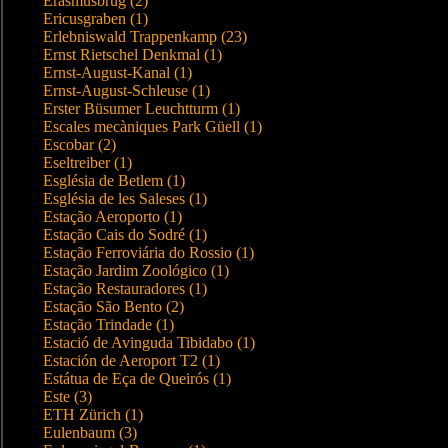
Erasmusbrug (2)
Ericusgraben (1)
Erlebniswald Trappenkamp (23)
Ernst Rietschel Denkmal (1)
Ernst-August-Kanal (1)
Ernst-August-Schleuse (1)
Erster Büsumer Leuchtturm (1)
Escales mecàniques Park Güell (1)
Escobar (2)
Eseltreiber (1)
Església de Betlem (1)
Església de les Saleses (1)
Estação Aeroporto (1)
Estação Cais do Sodré (1)
Estação Ferroviária do Rossio (1)
Estação Jardim Zoológico (1)
Estação Restauradores (1)
Estação São Bento (2)
Estação Trindade (1)
Estació de Avinguda Tibidabo (1)
Estación de Aeroport T2 (1)
Estátua de Eça de Queirós (1)
Este (3)
ETH Zürich (1)
Eulenbaum (3)