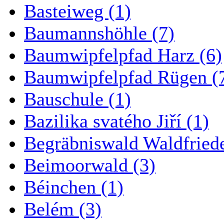
Basteiweg (1)
Baumannshöhle (7)
Baumwipfelpfad Harz (6)
Baumwipfelpfad Rügen (
Bauschule (1)
Bazilika svatého Jiří (1)
Begräbniswald Waldfried
Beimoorwald (3)
Béinchen (1)
Belém (3)