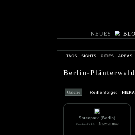
NEUES
BL
TAGS
SIGHTS
CITIES
AREAS
Berlin-Plänterwal
Galerie
Reihenfolge:
HIER
Spreepark (Berlin)
Show on map
01.11.2014