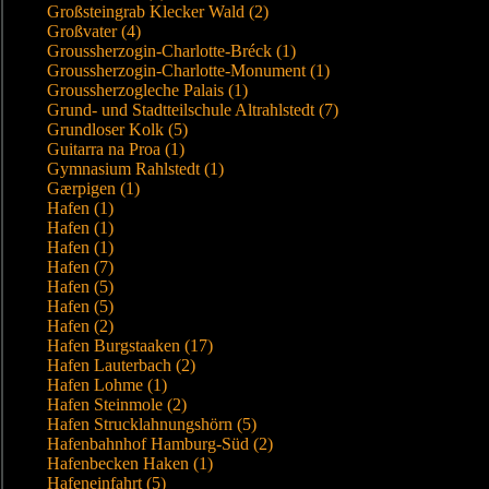
Großsteingrab Klecker Wald (2)
Großvater (4)
Groussherzogin-Charlotte-Bréck (1)
Groussherzogin-Charlotte-Monument (1)
Groussherzogleche Palais (1)
Grund- und Stadtteilschule Altrahlstedt (7)
Grundloser Kolk (5)
Guitarra na Proa (1)
Gymnasium Rahlstedt (1)
Gærpigen (1)
Hafen (1)
Hafen (1)
Hafen (1)
Hafen (7)
Hafen (5)
Hafen (5)
Hafen (2)
Hafen Burgstaaken (17)
Hafen Lauterbach (2)
Hafen Lohme (1)
Hafen Steinmole (2)
Hafen Strucklahnungshörn (5)
Hafenbahnhof Hamburg-Süd (2)
Hafenbecken Haken (1)
Hafeneinfahrt (5)