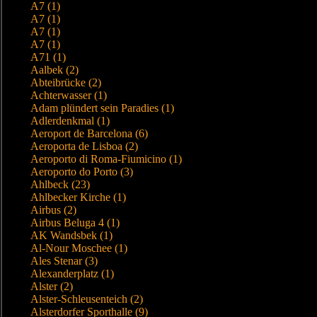
A7 (1)
A7 (1)
A7 (1)
A7 (1)
A71 (1)
Aalbek (2)
Abteibrücke (2)
Achterwasser (1)
Adam plündert sein Paradies (1)
Adlerdenkmal (1)
Aeroport de Barcelona (6)
Aeroporta de Lisboa (2)
Aeroporto di Roma-Fiumicino (1)
Aeroporto do Porto (3)
Ahlbeck (23)
Ahlbecker Kirche (1)
Airbus (2)
Airbus Beluga 4 (1)
AK Wandsbek (1)
Al-Nour Moschee (1)
Ales Stenar (3)
Alexanderplatz (1)
Alster (2)
Alster-Schleusenteich (2)
Alsterdorfer Sporthalle (9)