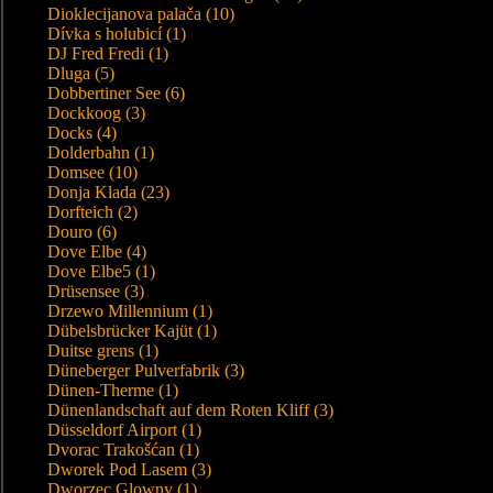
Dioklecijanova palača (10)
Dívka s holubicí (1)
DJ Fred Fredi (1)
Dluga (5)
Dobbertiner See (6)
Dockkoog (3)
Docks (4)
Dolderbahn (1)
Domsee (10)
Donja Klada (23)
Dorfteich (2)
Douro (6)
Dove Elbe (4)
Dove Elbe5 (1)
Drüsensee (3)
Drzewo Millennium (1)
Dübelsbrücker Kajüt (1)
Duitse grens (1)
Düneberger Pulverfabrik (3)
Dünen-Therme (1)
Dünenlandschaft auf dem Roten Kliff (3)
Düsseldorf Airport (1)
Dvorac Trakošćan (1)
Dworek Pod Lasem (3)
Dworzec Glowny (1)