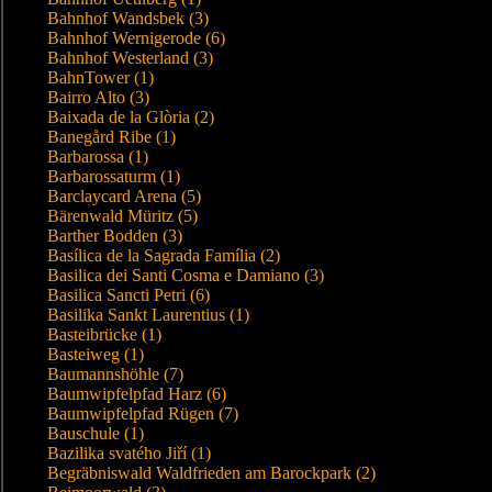
Bahnhof Wandsbek (3)
Bahnhof Wernigerode (6)
Bahnhof Westerland (3)
BahnTower (1)
Bairro Alto (3)
Baixada de la Glòria (2)
Banegård Ribe (1)
Barbarossa (1)
Barbarossaturm (1)
Barclaycard Arena (5)
Bärenwald Müritz (5)
Barther Bodden (3)
Basílica de la Sagrada Família (2)
Basilica dei Santi Cosma e Damiano (3)
Basilica Sancti Petri (6)
Basilika Sankt Laurentius (1)
Basteibrücke (1)
Basteiweg (1)
Baumannshöhle (7)
Baumwipfelpfad Harz (6)
Baumwipfelpfad Rügen (7)
Bauschule (1)
Bazilika svatého Jiří (1)
Begräbniswald Waldfrieden am Barockpark (2)