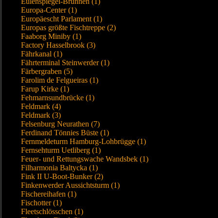
Eulenspiegel-Brunnen (1)
Europa-Center (1)
Europäescht Parlament (1)
Europas größte Fischtreppe (2)
Faaborg Miniby (1)
Factory Hasselbrook (3)
Fährkanal (1)
Fährterminal Steinwerder (1)
Färbergraben (5)
Farolim de Felgueiras (1)
Farup Kirke (1)
Fehmarnsundbrücke (1)
Feldmark (4)
Feldmark (3)
Felsenburg Neurathen (7)
Ferdinand Tönnies Büste (1)
Fernmeldeturm Hamburg-Lohbrügge (1)
Fernsehturm Uetliberg (1)
Feuer- und Rettungswache Wandsbek (1)
Filharmonia Baltycka (1)
Fink II U-Boot-Bunker (2)
Finkenwerder Aussichtsturm (1)
Fischereihafen (1)
Fischotter (1)
Fleetschlösschen (1)