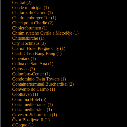
Central (2)
Cercle municipal (1)
Chafariz do Carmo (1)
Charlottenburger Tor (1)
Checkpoint Charlie (2)
Cholerabrunnen (1)
Chrám svatého Cyrila a Metoděje (1)
Christuskirche (1)
City-Hochhaus (3)
Clarion Hotel Prague City (1)
Clash Clash Bang Bang (1)
Cmentarz (1)
Colina de Sant'Ana (1)
Colosseo (3)
Columbus-Center (1)
Condomínio Twin Towers (1)
Containerterminal Burchardkai (2)
Convento do Carmo (1)
Coolhaven (1)
Corinthia Hotel (5)
Costa mediterranea (1)
Costa mediterrània (1)
Covestro-Schornstein (1)
Čvor Bosiljevo II (1)
d'Coque (1)