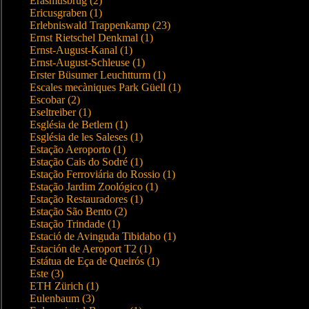
Erasmusbrug (2)
Ericusgraben (1)
Erlebniswald Trappenkamp (23)
Ernst Rietschel Denkmal (1)
Ernst-August-Kanal (1)
Ernst-August-Schleuse (1)
Erster Büsumer Leuchtturm (1)
Escales mecàniques Park Güell (1)
Escobar (2)
Eseltreiber (1)
Església de Betlem (1)
Església de les Saleses (1)
Estação Aeroporto (1)
Estação Cais do Sodré (1)
Estação Ferroviária do Rossio (1)
Estação Jardim Zoológico (1)
Estação Restauradores (1)
Estação São Bento (2)
Estação Trindade (1)
Estació de Avinguda Tibidabo (1)
Estación de Aeroport T2 (1)
Estátua de Eça de Queirós (1)
Este (3)
ETH Zürich (1)
Eulenbaum (3)