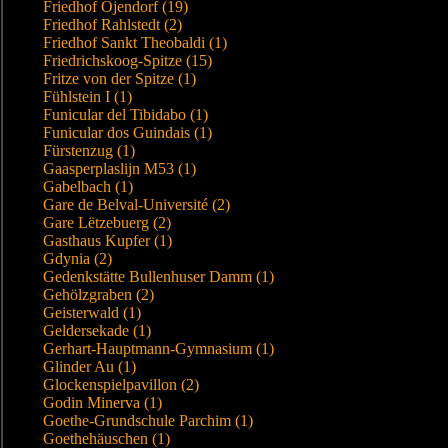
Friedhof Öjendorf (19)
Friedhof Rahlstedt (2)
Friedhof Sankt Theobaldi (1)
Friedrichskoog-Spitze (15)
Fritze von der Spitze (1)
Fühlstein I (1)
Funicular del Tibidabo (1)
Funicular dos Guindais (1)
Fürstenzug (1)
Gaasperplaslijn M53 (1)
Gabelbach (1)
Gare de Belval-Université (2)
Gare Lëtzebuerg (2)
Gasthaus Kupfer (1)
Gdynia (2)
Gedenkstätte Bullenhuser Damm (1)
Gehölzgraben (2)
Geisterwald (1)
Geldersekade (1)
Gerhart-Hauptmann-Gymnasium (1)
Glinder Au (1)
Glockenspielpavillon (2)
Godin Minerva (1)
Goethe-Grundschule Parchim (1)
Goethehäuschen (1)