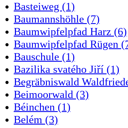
Basteiweg (1)
Baumannshöhle (7)
Baumwipfelpfad Harz (6)
Baumwipfelpfad Rügen (
Bauschule (1)
Bazilika svatého Jiří (1)
Begräbniswald Waldfried
Beimoorwald (3)
Béinchen (1)
Belém (3)