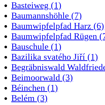
Basteiweg (1)
Baumannshöhle (7)
Baumwipfelpfad Harz (6)
Baumwipfelpfad Rügen (
Bauschule (1)
Bazilika svatého Jiří (1)
Begräbniswald Waldfried
Beimoorwald (3)
Béinchen (1)
Belém (3)