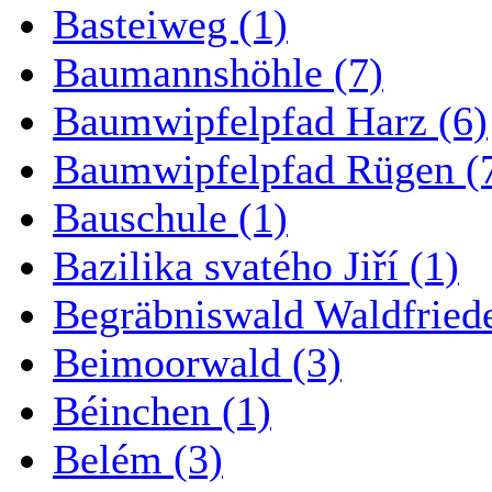
Basteiweg (1)
Baumannshöhle (7)
Baumwipfelpfad Harz (6)
Baumwipfelpfad Rügen (
Bauschule (1)
Bazilika svatého Jiří (1)
Begräbniswald Waldfried
Beimoorwald (3)
Béinchen (1)
Belém (3)