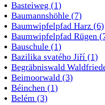
Basteiweg (1)
Baumannshöhle (7)
Baumwipfelpfad Harz (6)
Baumwipfelpfad Rügen (
Bauschule (1)
Bazilika svatého Jiří (1)
Begräbniswald Waldfried
Beimoorwald (3)
Béinchen (1)
Belém (3)