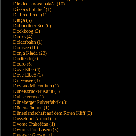
Dioklecijanova palača (10)
Dívka s holubicí (1)
DJ Fred Fredi (1)
Dluga (5)
Dobbertiner See (6)
Dockkoog (3)
Docks (4)
Dolderbahn (1)
Domsee (10)
Donja Klada (23)
Dorfteich (2)
Douro (6)
Dove Elbe (4)
Dove Elbe5 (1)
Drüsensee (3)
Drzewo Millennium (1)
Dübelsbrücker Kajüt (1)
Duitse grens (1)
Düneberger Pulverfabrik (3)
Dünen-Therme (1)
Dünenlandschaft auf dem Roten Kliff (3)
Düsseldorf Airport (1)
Dvorac Trakošćan (1)
Dworek Pod Lasem (3)
Dworzec Glowny (1)