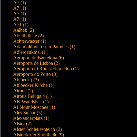
A7 (1)
A7 (1)
A7 (1)
A7 (1)
A71 (1)
Aalbek (2)
Abteibrücke (2)
Achterwasser (1)
Adam plündert sein Paradies (1)
Adlerdenkmal (1)
Aeroport de Barcelona (6)
Aeroporta de Lisboa (2)
Aeroporto di Roma-Fiumicino (1)
Aeroporto do Porto (3)
Ahlbeck (23)
Ahlbecker Kirche (1)
Airbus (2)
Airbus Beluga 4 (1)
AK Wandsbek (1)
Al-Nour Moschee (1)
Ales Stenar (3)
Alexanderplatz (1)
Alster (2)
Alster-Schleusenteich (2)
Alsterdorfer Sporthalle (9)