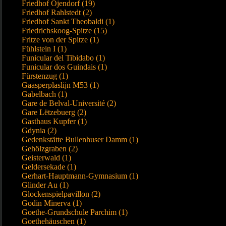
Friedhof Öjendorf (19)
Friedhof Rahlstedt (2)
Friedhof Sankt Theobaldi (1)
Friedrichskoog-Spitze (15)
Fritze von der Spitze (1)
Fühlstein I (1)
Funicular del Tibidabo (1)
Funicular dos Guindais (1)
Fürstenzug (1)
Gaasperplaslijn M53 (1)
Gabelbach (1)
Gare de Belval-Université (2)
Gare Lëtzebuerg (2)
Gasthaus Kupfer (1)
Gdynia (2)
Gedenkstätte Bullenhuser Damm (1)
Gehölzgraben (2)
Geisterwald (1)
Geldersekade (1)
Gerhart-Hauptmann-Gymnasium (1)
Glinder Au (1)
Glockenspielpavillon (2)
Godin Minerva (1)
Goethe-Grundschule Parchim (1)
Goethehäuschen (1)