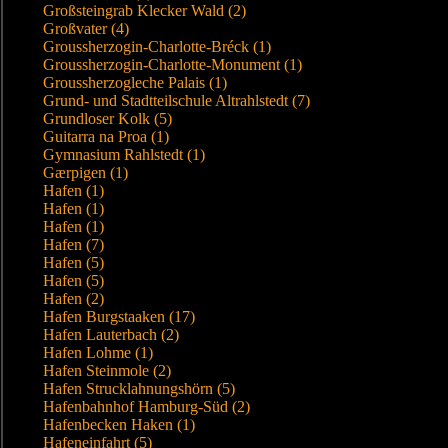
Großsteingrab Klecker Wald (2)
Großvater (4)
Groussherzogin-Charlotte-Bréck (1)
Groussherzogin-Charlotte-Monument (1)
Groussherzogleche Palais (1)
Grund- und Stadtteilschule Altrahlstedt (7)
Grundloser Kolk (5)
Guitarra na Proa (1)
Gymnasium Rahlstedt (1)
Gærpigen (1)
Hafen (1)
Hafen (1)
Hafen (1)
Hafen (7)
Hafen (5)
Hafen (5)
Hafen (2)
Hafen Burgstaaken (17)
Hafen Lauterbach (2)
Hafen Lohme (1)
Hafen Steinmole (2)
Hafen Strucklahnungshörn (5)
Hafenbahnhof Hamburg-Süd (2)
Hafenbecken Haken (1)
Hafeneinfahrt (5)