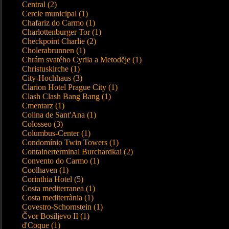
Central (2)
Cercle municipal (1)
Chafariz do Carmo (1)
Charlottenburger Tor (1)
Checkpoint Charlie (2)
Cholerabrunnen (1)
Chrám svatého Cyrila a Metoděje (1)
Christuskirche (1)
City-Hochhaus (3)
Clarion Hotel Prague City (1)
Clash Clash Bang Bang (1)
Cmentarz (1)
Colina de Sant'Ana (1)
Colosseo (3)
Columbus-Center (1)
Condomínio Twin Towers (1)
Containerterminal Burchardkai (2)
Convento do Carmo (1)
Coolhaven (1)
Corinthia Hotel (5)
Costa mediterranea (1)
Costa mediterrània (1)
Covestro-Schornstein (1)
Čvor Bosiljevo II (1)
d'Coque (1)