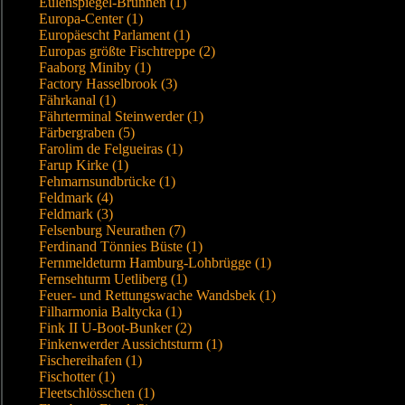
Eulenspiegel-Brunnen (1)
Europa-Center (1)
Europäescht Parlament (1)
Europas größte Fischtreppe (2)
Faaborg Miniby (1)
Factory Hasselbrook (3)
Fährkanal (1)
Fährterminal Steinwerder (1)
Färbergraben (5)
Farolim de Felgueiras (1)
Farup Kirke (1)
Fehmarnsundbrücke (1)
Feldmark (4)
Feldmark (3)
Felsenburg Neurathen (7)
Ferdinand Tönnies Büste (1)
Fernmeldeturm Hamburg-Lohbrügge (1)
Fernsehturm Uetliberg (1)
Feuer- und Rettungswache Wandsbek (1)
Filharmonia Baltycka (1)
Fink II U-Boot-Bunker (2)
Finkenwerder Aussichtsturm (1)
Fischereihafen (1)
Fischotter (1)
Fleetschlösschen (1)