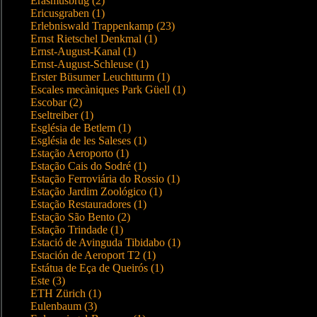
Erasmusbrug (2)
Ericusgraben (1)
Erlebniswald Trappenkamp (23)
Ernst Rietschel Denkmal (1)
Ernst-August-Kanal (1)
Ernst-August-Schleuse (1)
Erster Büsumer Leuchtturm (1)
Escales mecàniques Park Güell (1)
Escobar (2)
Eseltreiber (1)
Església de Betlem (1)
Església de les Saleses (1)
Estação Aeroporto (1)
Estação Cais do Sodré (1)
Estação Ferroviária do Rossio (1)
Estação Jardim Zoológico (1)
Estação Restauradores (1)
Estação São Bento (2)
Estação Trindade (1)
Estació de Avinguda Tibidabo (1)
Estación de Aeroport T2 (1)
Estátua de Eça de Queirós (1)
Este (3)
ETH Zürich (1)
Eulenbaum (3)