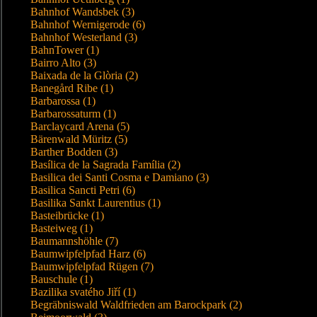
Bahnhof Wandsbek (3)
Bahnhof Wernigerode (6)
Bahnhof Westerland (3)
BahnTower (1)
Bairro Alto (3)
Baixada de la Glòria (2)
Banegård Ribe (1)
Barbarossa (1)
Barbarossaturm (1)
Barclaycard Arena (5)
Bärenwald Müritz (5)
Barther Bodden (3)
Basílica de la Sagrada Família (2)
Basilica dei Santi Cosma e Damiano (3)
Basilica Sancti Petri (6)
Basilika Sankt Laurentius (1)
Basteibrücke (1)
Basteiweg (1)
Baumannshöhle (7)
Baumwipfelpfad Harz (6)
Baumwipfelpfad Rügen (7)
Bauschule (1)
Bazilika svatého Jiří (1)
Begräbniswald Waldfrieden am Barockpark (2)