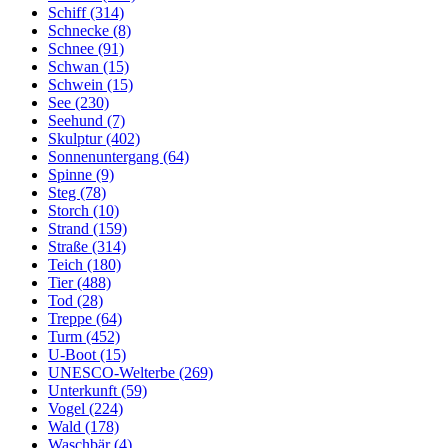
Schiff (314)
Schnecke (8)
Schnee (91)
Schwan (15)
Schwein (15)
See (230)
Seehund (7)
Skulptur (402)
Sonnenuntergang (64)
Spinne (9)
Steg (78)
Storch (10)
Strand (159)
Straße (314)
Teich (180)
Tier (488)
Tod (28)
Treppe (64)
Turm (452)
U-Boot (15)
UNESCO-Welterbe (269)
Unterkunft (59)
Vogel (224)
Wald (178)
Waschbär (4)