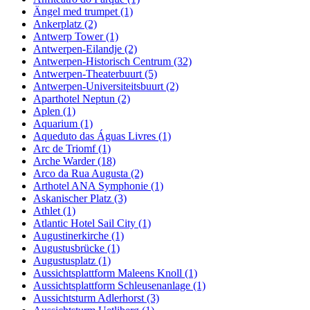
Ängel med trumpet (1)
Ankerplatz (2)
Antwerp Tower (1)
Antwerpen-Eilandje (2)
Antwerpen-Historisch Centrum (32)
Antwerpen-Theaterbuurt (5)
Antwerpen-Universiteitsbuurt (2)
Aparthotel Neptun (2)
Aplen (1)
Aquarium (1)
Aqueduto das Águas Livres (1)
Arc de Triomf (1)
Arche Warder (18)
Arco da Rua Augusta (2)
Arthotel ANA Symphonie (1)
Askanischer Platz (3)
Athlet (1)
Atlantic Hotel Sail City (1)
Augustinerkirche (1)
Augustusbrücke (1)
Augustusplatz (1)
Aussichtsplattform Maleens Knoll (1)
Aussichtsplattform Schleusenanlage (1)
Aussichtsturm Adlerhorst (3)