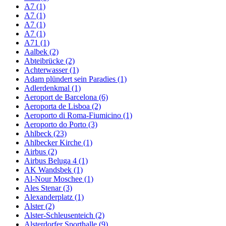
A7 (1)
A7 (1)
A7 (1)
A7 (1)
A71 (1)
Aalbek (2)
Abteibrücke (2)
Achterwasser (1)
Adam plündert sein Paradies (1)
Adlerdenkmal (1)
Aeroport de Barcelona (6)
Aeroporta de Lisboa (2)
Aeroporto di Roma-Fiumicino (1)
Aeroporto do Porto (3)
Ahlbeck (23)
Ahlbecker Kirche (1)
Airbus (2)
Airbus Beluga 4 (1)
AK Wandsbek (1)
Al-Nour Moschee (1)
Ales Stenar (3)
Alexanderplatz (1)
Alster (2)
Alster-Schleusenteich (2)
Alsterdorfer Sporthalle (9)