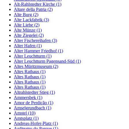
Alt-Rahlstedter Kirche (1)
Altare della Patria (2)
Alte Burg (2)
Alte Lackfabrik (3)
Alte Liebe (2)
Alte Münze (1)
Alte Ziegelei (2)
Alter Fischereihafen (3)
Alter Hafen (1)
Alter Hammer Friedhof (1)
Alter Leuchtturm (1)
Alter Leuchtturm Pagensand-Süd (1)
Altes Müritzmuseum (2)
Altes Rathaus (1)
Altes Rathaus (1)
Altes Rathaus (1)
Altes Rathaus (1)
Altrahlstedter Stieg (1)
Ammersbek (1)
Amor de Perdição (1)
Amselgrundbach (1)
Amstel (10)
Amtsplatz (1)
Andreas-Hofer-Platz (1)
Anfiteatro do Parque (1)