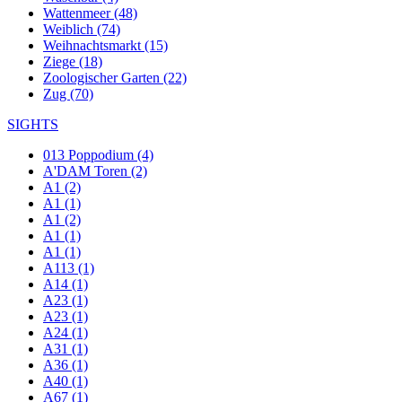
Wattenmeer (48)
Weiblich (74)
Weihnachtsmarkt (15)
Ziege (18)
Zoologischer Garten (22)
Zug (70)
SIGHTS
013 Poppodium (4)
A'DAM Toren (2)
A1 (2)
A1 (1)
A1 (2)
A1 (1)
A1 (1)
A113 (1)
A14 (1)
A23 (1)
A23 (1)
A24 (1)
A31 (1)
A36 (1)
A40 (1)
A67 (1)