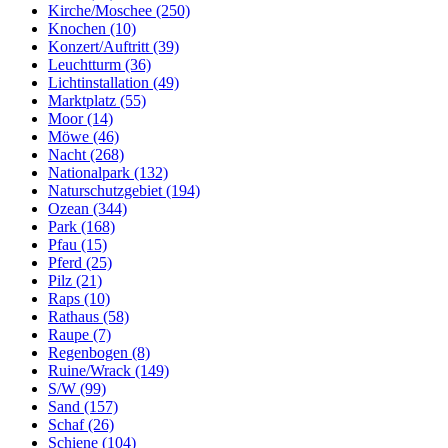
Kirche/Moschee (250)
Knochen (10)
Konzert/Auftritt (39)
Leuchtturm (36)
Lichtinstallation (49)
Marktplatz (55)
Moor (14)
Möwe (46)
Nacht (268)
Nationalpark (132)
Naturschutzgebiet (194)
Ozean (344)
Park (168)
Pfau (15)
Pferd (25)
Pilz (21)
Raps (10)
Rathaus (58)
Raupe (7)
Regenbogen (8)
Ruine/Wrack (149)
S/W (99)
Sand (157)
Schaf (26)
Schiene (104)