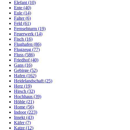
Elefant (10)
Ente (40)
Eule (14)
Falter (6)
Feld (61)
Fernsehturm (19)
Feuerwerk (14)
Fisch (16)
Flughafen (86)
Flugzeug (77)
Fluss (586)
Friedhof (40)
Gans (16)
Gebirge (52)
Hafen (162)
Heidelandschaft (25)
Herz (19)
Hirsch (32)
Hochhaus (39)
Höhle (21)
Home (56)
Indoor (223)
Insekt (43)
Käfer (7)
Katze (12)