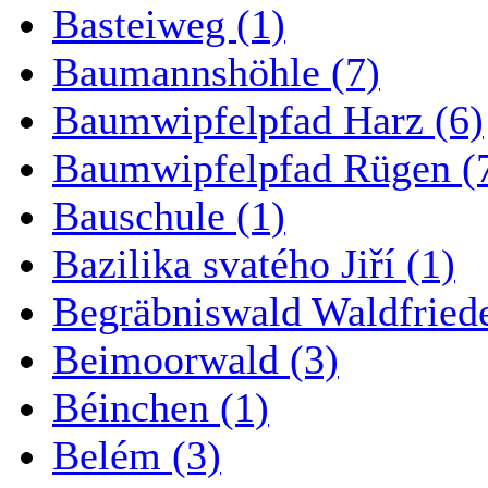
Basteiweg (1)
Baumannshöhle (7)
Baumwipfelpfad Harz (6)
Baumwipfelpfad Rügen (
Bauschule (1)
Bazilika svatého Jiří (1)
Begräbniswald Waldfried
Beimoorwald (3)
Béinchen (1)
Belém (3)