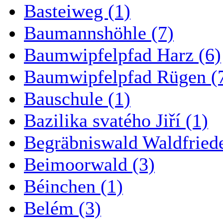
Basteiweg (1)
Baumannshöhle (7)
Baumwipfelpfad Harz (6)
Baumwipfelpfad Rügen (
Bauschule (1)
Bazilika svatého Jiří (1)
Begräbniswald Waldfried
Beimoorwald (3)
Béinchen (1)
Belém (3)