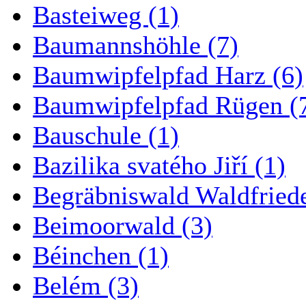
Basteiweg (1)
Baumannshöhle (7)
Baumwipfelpfad Harz (6)
Baumwipfelpfad Rügen (
Bauschule (1)
Bazilika svatého Jiří (1)
Begräbniswald Waldfried
Beimoorwald (3)
Béinchen (1)
Belém (3)