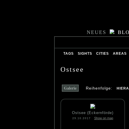
NEUES
BL
TAGS
SIGHTS
CITIES
AREAS
Ostsee
Galerie
Reihenfolge:
HIER
Ostsee (Eckernförde)
Show on map
29.10.2017