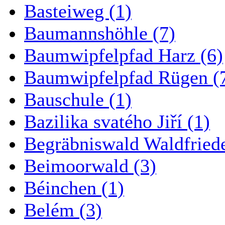
Basteiweg (1)
Baumannshöhle (7)
Baumwipfelpfad Harz (6)
Baumwipfelpfad Rügen (
Bauschule (1)
Bazilika svatého Jiří (1)
Begräbniswald Waldfried
Beimoorwald (3)
Béinchen (1)
Belém (3)