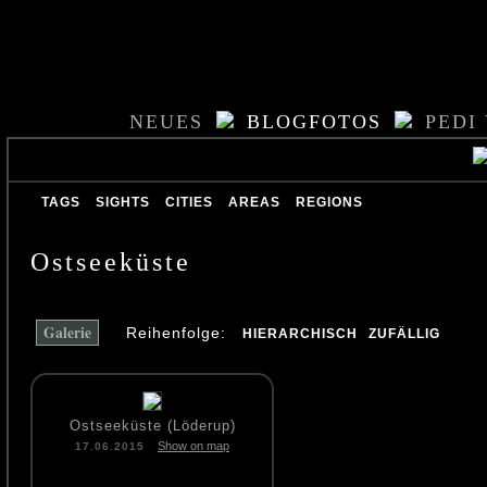
NEUES
BLOGFOTOS
PEDI
TAGS
SIGHTS
CITIES
AREAS
REGIONS
Ostseeküste
Galerie
Reihenfolge:
HIERARCHISCH
ZUFÄLLIG
Ostseeküste (Löderup)
Show on map
17.06.2015