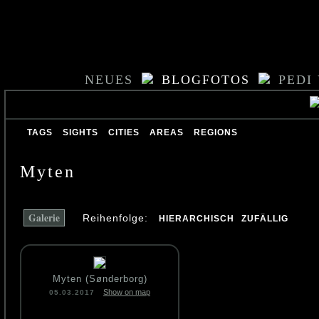
NEUES
BLOGFOTOS
PEDI
TAGS
SIGHTS
CITIES
AREAS
REGIONS
Myten
Galerie
Reihenfolge:
HIERARCHISCH
ZUFÄLLIG
Myten (Sønderborg)
Show on map
05.03.2017