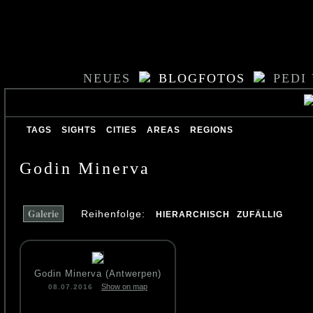
NEUES
BLOGFOTOS
PEDI
TAGS
SIGHTS
CITIES
AREAS
REGIONS
Godin Minerva
Galerie
Reihenfolge:
HIERARCHISCH
ZUFÄLLIG
Godin Minerva (Antwerpen)
Show on map
08.07.2016