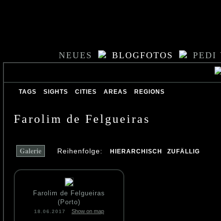
NEUES
BLOGFOTOS
PEDI
TAGS
SIGHTS
CITIES
AREAS
REGIONS
Farolim de Felgueiras
Galerie
Reihenfolge:
HIERARCHISCH
ZUFÄLLIG
Farolim de Felgueiras
(Porto)
Show on map
18.06.2017