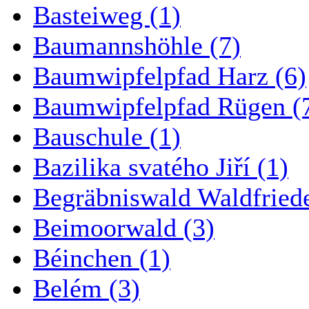
Basteiweg (1)
Baumannshöhle (7)
Baumwipfelpfad Harz (6)
Baumwipfelpfad Rügen (
Bauschule (1)
Bazilika svatého Jiří (1)
Begräbniswald Waldfried
Beimoorwald (3)
Béinchen (1)
Belém (3)