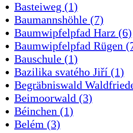
Basteiweg (1)
Baumannshöhle (7)
Baumwipfelpfad Harz (6)
Baumwipfelpfad Rügen (
Bauschule (1)
Bazilika svatého Jiří (1)
Begräbniswald Waldfried
Beimoorwald (3)
Béinchen (1)
Belém (3)