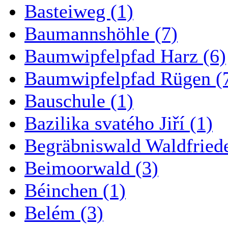
Basteiweg (1)
Baumannshöhle (7)
Baumwipfelpfad Harz (6)
Baumwipfelpfad Rügen (
Bauschule (1)
Bazilika svatého Jiří (1)
Begräbniswald Waldfried
Beimoorwald (3)
Béinchen (1)
Belém (3)