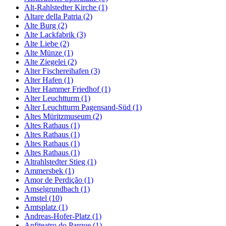
Alt-Rahlstedter Kirche (1)
Altare della Patria (2)
Alte Burg (2)
Alte Lackfabrik (3)
Alte Liebe (2)
Alte Münze (1)
Alte Ziegelei (2)
Alter Fischereihafen (3)
Alter Hafen (1)
Alter Hammer Friedhof (1)
Alter Leuchtturm (1)
Alter Leuchtturm Pagensand-Süd (1)
Altes Müritzmuseum (2)
Altes Rathaus (1)
Altes Rathaus (1)
Altes Rathaus (1)
Altes Rathaus (1)
Altrahlstedter Stieg (1)
Ammersbek (1)
Amor de Perdição (1)
Amselgrundbach (1)
Amstel (10)
Amtsplatz (1)
Andreas-Hofer-Platz (1)
Anfiteatro do Parque (1)