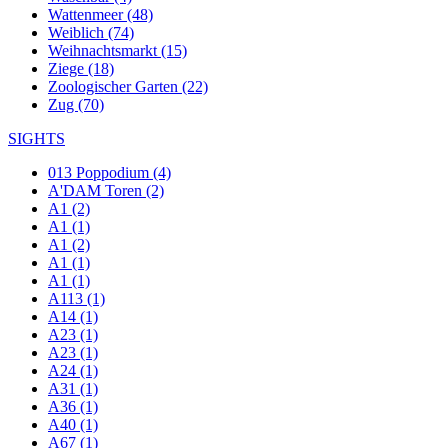
Wattenmeer (48)
Weiblich (74)
Weihnachtsmarkt (15)
Ziege (18)
Zoologischer Garten (22)
Zug (70)
SIGHTS
013 Poppodium (4)
A'DAM Toren (2)
A1 (2)
A1 (1)
A1 (2)
A1 (1)
A1 (1)
A113 (1)
A14 (1)
A23 (1)
A23 (1)
A24 (1)
A31 (1)
A36 (1)
A40 (1)
A67 (1)