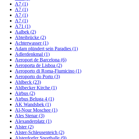
A7 (1)
A7 (1)
A7 (1)
A7 (1)
A71 (1)
Aalbek (2)
Abteibrücke (2)
Achterwasser (1)
Adam plündert sein Paradies (1)
Adlerdenkmal (1)
Aeroport de Barcelona (6)
Aeroporta de Lisboa (2)
Aeroporto di Roma-Fiumicino (1)
Aeroporto do Porto (3)
Ahlbeck (23)
Ahlbecker Kirche (1)
Airbus (2)
Airbus Beluga 4 (1)
AK Wandsbek (1)
Al-Nour Moschee (1)
Ales Stenar (3)
Alexanderplatz (1)
Alster (2)
Alster-Schleusenteich (2)
Alsterdorfer Sporthalle (9)