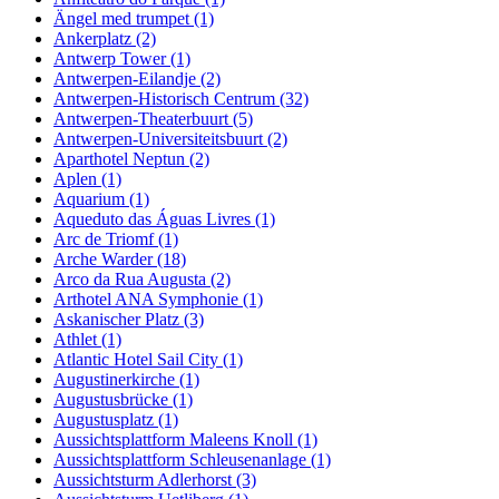
Ängel med trumpet (1)
Ankerplatz (2)
Antwerp Tower (1)
Antwerpen-Eilandje (2)
Antwerpen-Historisch Centrum (32)
Antwerpen-Theaterbuurt (5)
Antwerpen-Universiteitsbuurt (2)
Aparthotel Neptun (2)
Aplen (1)
Aquarium (1)
Aqueduto das Águas Livres (1)
Arc de Triomf (1)
Arche Warder (18)
Arco da Rua Augusta (2)
Arthotel ANA Symphonie (1)
Askanischer Platz (3)
Athlet (1)
Atlantic Hotel Sail City (1)
Augustinerkirche (1)
Augustusbrücke (1)
Augustusplatz (1)
Aussichtsplattform Maleens Knoll (1)
Aussichtsplattform Schleusenanlage (1)
Aussichtsturm Adlerhorst (3)