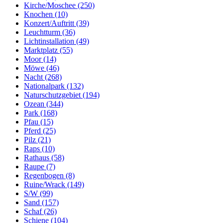
Kirche/Moschee (250)
Knochen (10)
Konzert/Auftritt (39)
Leuchtturm (36)
Lichtinstallation (49)
Marktplatz (55)
Moor (14)
Möwe (46)
Nacht (268)
Nationalpark (132)
Naturschutzgebiet (194)
Ozean (344)
Park (168)
Pfau (15)
Pferd (25)
Pilz (21)
Raps (10)
Rathaus (58)
Raupe (7)
Regenbogen (8)
Ruine/Wrack (149)
S/W (99)
Sand (157)
Schaf (26)
Schiene (104)