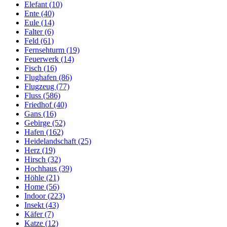
Elefant (10)
Ente (40)
Eule (14)
Falter (6)
Feld (61)
Fernsehturm (19)
Feuerwerk (14)
Fisch (16)
Flughafen (86)
Flugzeug (77)
Fluss (586)
Friedhof (40)
Gans (16)
Gebirge (52)
Hafen (162)
Heidelandschaft (25)
Herz (19)
Hirsch (32)
Hochhaus (39)
Höhle (21)
Home (56)
Indoor (223)
Insekt (43)
Käfer (7)
Katze (12)