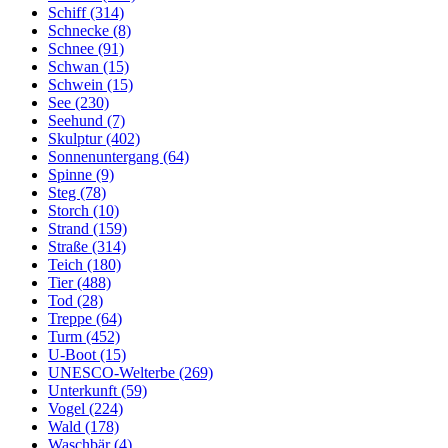
Schiff (314)
Schnecke (8)
Schnee (91)
Schwan (15)
Schwein (15)
See (230)
Seehund (7)
Skulptur (402)
Sonnenuntergang (64)
Spinne (9)
Steg (78)
Storch (10)
Strand (159)
Straße (314)
Teich (180)
Tier (488)
Tod (28)
Treppe (64)
Turm (452)
U-Boot (15)
UNESCO-Welterbe (269)
Unterkunft (59)
Vogel (224)
Wald (178)
Waschbär (4)