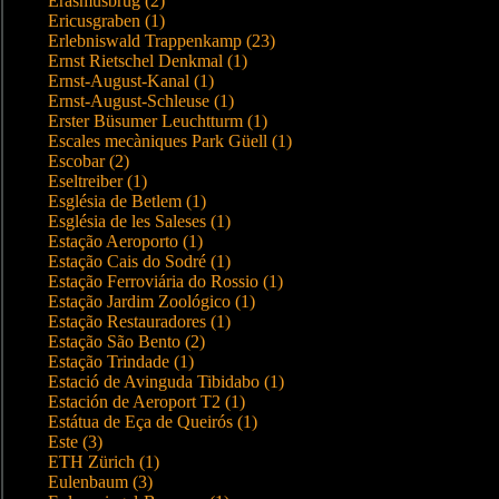
Erasmusbrug (2)
Ericusgraben (1)
Erlebniswald Trappenkamp (23)
Ernst Rietschel Denkmal (1)
Ernst-August-Kanal (1)
Ernst-August-Schleuse (1)
Erster Büsumer Leuchtturm (1)
Escales mecàniques Park Güell (1)
Escobar (2)
Eseltreiber (1)
Església de Betlem (1)
Església de les Saleses (1)
Estação Aeroporto (1)
Estação Cais do Sodré (1)
Estação Ferroviária do Rossio (1)
Estação Jardim Zoológico (1)
Estação Restauradores (1)
Estação São Bento (2)
Estação Trindade (1)
Estació de Avinguda Tibidabo (1)
Estación de Aeroport T2 (1)
Estátua de Eça de Queirós (1)
Este (3)
ETH Zürich (1)
Eulenbaum (3)