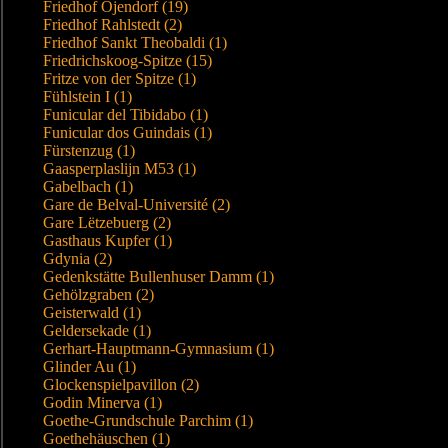
Friedhof Öjendorf (19)
Friedhof Rahlstedt (2)
Friedhof Sankt Theobaldi (1)
Friedrichskoog-Spitze (15)
Fritze von der Spitze (1)
Fühlstein I (1)
Funicular del Tibidabo (1)
Funicular dos Guindais (1)
Fürstenzug (1)
Gaasperplaslijn M53 (1)
Gabelbach (1)
Gare de Belval-Université (2)
Gare Lëtzebuerg (2)
Gasthaus Kupfer (1)
Gdynia (2)
Gedenkstätte Bullenhuser Damm (1)
Gehölzgraben (2)
Geisterwald (1)
Geldersekade (1)
Gerhart-Hauptmann-Gymnasium (1)
Glinder Au (1)
Glockenspielpavillon (2)
Godin Minerva (1)
Goethe-Grundschule Parchim (1)
Goethehäuschen (1)