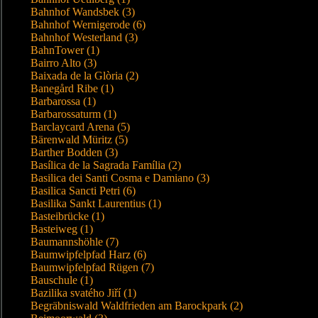
Bahnhof Wandsbek (3)
Bahnhof Wernigerode (6)
Bahnhof Westerland (3)
BahnTower (1)
Bairro Alto (3)
Baixada de la Glòria (2)
Banegård Ribe (1)
Barbarossa (1)
Barbarossaturm (1)
Barclaycard Arena (5)
Bärenwald Müritz (5)
Barther Bodden (3)
Basílica de la Sagrada Família (2)
Basilica dei Santi Cosma e Damiano (3)
Basilica Sancti Petri (6)
Basilika Sankt Laurentius (1)
Basteibrücke (1)
Basteiweg (1)
Baumannshöhle (7)
Baumwipfelpfad Harz (6)
Baumwipfelpfad Rügen (7)
Bauschule (1)
Bazilika svatého Jiří (1)
Begräbniswald Waldfrieden am Barockpark (2)