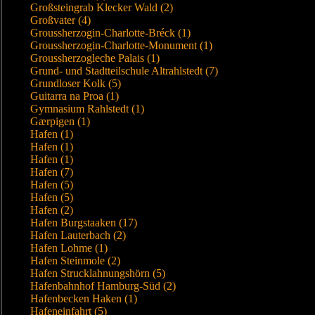
Großsteingrab Klecker Wald (2)
Großvater (4)
Groussherzogin-Charlotte-Bréck (1)
Groussherzogin-Charlotte-Monument (1)
Groussherzogleche Palais (1)
Grund- und Stadtteilschule Altrahlstedt (7)
Grundloser Kolk (5)
Guitarra na Proa (1)
Gymnasium Rahlstedt (1)
Gærpigen (1)
Hafen (1)
Hafen (1)
Hafen (1)
Hafen (7)
Hafen (5)
Hafen (5)
Hafen (2)
Hafen Burgstaaken (17)
Hafen Lauterbach (2)
Hafen Lohme (1)
Hafen Steinmole (2)
Hafen Strucklahnungshörn (5)
Hafenbahnhof Hamburg-Süd (2)
Hafenbecken Haken (1)
Hafeneinfahrt (5)