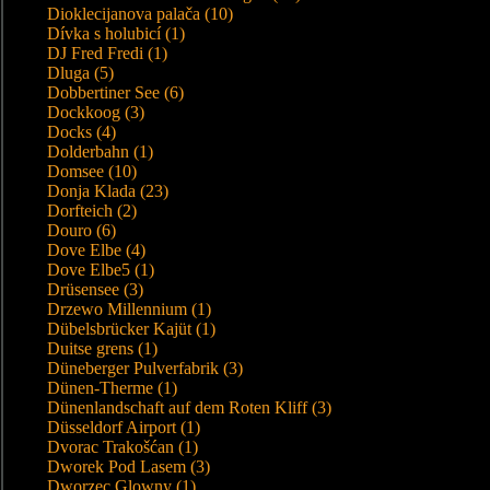
Dioklecijanova palača (10)
Dívka s holubicí (1)
DJ Fred Fredi (1)
Dluga (5)
Dobbertiner See (6)
Dockkoog (3)
Docks (4)
Dolderbahn (1)
Domsee (10)
Donja Klada (23)
Dorfteich (2)
Douro (6)
Dove Elbe (4)
Dove Elbe5 (1)
Drüsensee (3)
Drzewo Millennium (1)
Dübelsbrücker Kajüt (1)
Duitse grens (1)
Düneberger Pulverfabrik (3)
Dünen-Therme (1)
Dünenlandschaft auf dem Roten Kliff (3)
Düsseldorf Airport (1)
Dvorac Trakošćan (1)
Dworek Pod Lasem (3)
Dworzec Glowny (1)