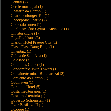
Central (2)
Cercle municipal (1)
Chafariz do Carmo (1)
Charlottenburger Tor (1)
Checkpoint Charlie (2)
Cholerabrunnen (1)
Chrám svatého Cyrila a Metoděje (1)
Christuskirche (1)
City-Hochhaus (3)
Clarion Hotel Prague City (1)
Clash Clash Bang Bang (1)
Cmentarz (1)
Colina de Sant'Ana (1)
Colosseo (3)
Columbus-Center (1)
Condomínio Twin Towers (1)
Containerterminal Burchardkai (2)
Convento do Carmo (1)
Coolhaven (1)
Corinthia Hotel (5)
Costa mediterranea (1)
Costa mediterrània (1)
Covestro-Schornstein (1)
Čvor Bosiljevo II (1)
d'Coque (1)