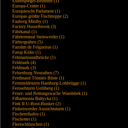
Eulenspiegel-Brunnen (1)
Europa-Center (1)
Europäescht Parlament (1)
Europas größte Fischtreppe (2)
Faaborg Miniby (1)
Factory Hasselbrook (3)
Fährkanal (1)
Fährterminal Steinwerder (1)
Färbergraben (5)
Farolim de Felgueiras (1)
Farup Kirke (1)
Fehmarnsundbrücke (1)
Feldmark (4)
Feldmark (3)
Felsenburg Neurathen (7)
Ferdinand Tönnies Büste (1)
Fernmeldeturm Hamburg-Lohbrügge (1)
Fernsehturm Uetliberg (1)
Feuer- und Rettungswache Wandsbek (1)
Filharmonia Baltycka (1)
Fink II U-Boot-Bunker (2)
Finkenwerder Aussichtsturm (1)
Fischereihafen (1)
Fischotter (1)
Fleetschlösschen (1)