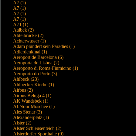
A7 (1)
A7 (1)
A7 (1)
A7 (1)
A71 (1)
Aalbek (2)
Abteibrücke (2)
Achterwasser (1)
Adam plündert sein Paradies (1)
Adlerdenkmal (1)
Aeroport de Barcelona (6)
Aeroporta de Lisboa (2)
Aeroporto di Roma-Fiumicino (1)
Aeroporto do Porto (3)
Ahlbeck (23)
Ahlbecker Kirche (1)
Airbus (2)
Airbus Beluga 4 (1)
AK Wandsbek (1)
Al-Nour Moschee (1)
Ales Stenar (3)
Alexanderplatz (1)
Alster (2)
Alster-Schleusenteich (2)
Alsterdorfer Sporthalle (9)