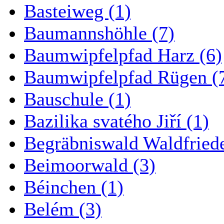
Basteiweg (1)
Baumannshöhle (7)
Baumwipfelpfad Harz (6)
Baumwipfelpfad Rügen (
Bauschule (1)
Bazilika svatého Jiří (1)
Begräbniswald Waldfried
Beimoorwald (3)
Béinchen (1)
Belém (3)