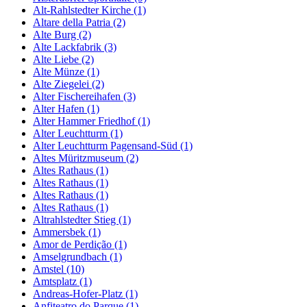
Alt-Rahlstedter Kirche (1)
Altare della Patria (2)
Alte Burg (2)
Alte Lackfabrik (3)
Alte Liebe (2)
Alte Münze (1)
Alte Ziegelei (2)
Alter Fischereihafen (3)
Alter Hafen (1)
Alter Hammer Friedhof (1)
Alter Leuchtturm (1)
Alter Leuchtturm Pagensand-Süd (1)
Altes Müritzmuseum (2)
Altes Rathaus (1)
Altes Rathaus (1)
Altes Rathaus (1)
Altes Rathaus (1)
Altrahlstedter Stieg (1)
Ammersbek (1)
Amor de Perdição (1)
Amselgrundbach (1)
Amstel (10)
Amtsplatz (1)
Andreas-Hofer-Platz (1)
Anfiteatro do Parque (1)