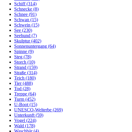
Schiff (314)
Schnecke (8)
Schnee (91)
Schwan (15)
Schwein (15)
See (230)
Seehund (7)
Skulptur (402)
Sonnenuntergang (64)
Spinne (9)
Steg (78)
Storch (10)
Strand (159)
Straße (314)
Teich (180)
Tier (488)
Tod (28)
Treppe (64)
Turm (452)
U-Boot (15)
UNESCO-Welterbe (269)
Unterkunft (59)
Vogel (224)
Wald (178)
Waschbär (4)