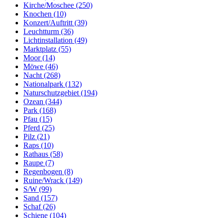
Kirche/Moschee (250)
Knochen (10)
Konzert/Auftritt (39)
Leuchtturm (36)
Lichtinstallation (49)
Marktplatz (55)
Moor (14)
Möwe (46)
Nacht (268)
Nationalpark (132)
Naturschutzgebiet (194)
Ozean (344)
Park (168)
Pfau (15)
Pferd (25)
Pilz (21)
Raps (10)
Rathaus (58)
Raupe (7)
Regenbogen (8)
Ruine/Wrack (149)
S/W (99)
Sand (157)
Schaf (26)
Schiene (104)