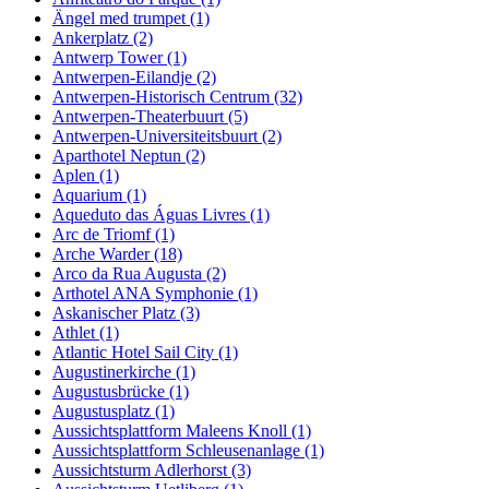
Ängel med trumpet (1)
Ankerplatz (2)
Antwerp Tower (1)
Antwerpen-Eilandje (2)
Antwerpen-Historisch Centrum (32)
Antwerpen-Theaterbuurt (5)
Antwerpen-Universiteitsbuurt (2)
Aparthotel Neptun (2)
Aplen (1)
Aquarium (1)
Aqueduto das Águas Livres (1)
Arc de Triomf (1)
Arche Warder (18)
Arco da Rua Augusta (2)
Arthotel ANA Symphonie (1)
Askanischer Platz (3)
Athlet (1)
Atlantic Hotel Sail City (1)
Augustinerkirche (1)
Augustusbrücke (1)
Augustusplatz (1)
Aussichtsplattform Maleens Knoll (1)
Aussichtsplattform Schleusenanlage (1)
Aussichtsturm Adlerhorst (3)