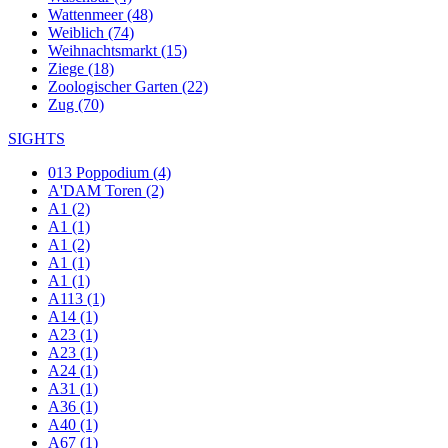
Wattenmeer (48)
Weiblich (74)
Weihnachtsmarkt (15)
Ziege (18)
Zoologischer Garten (22)
Zug (70)
SIGHTS
013 Poppodium (4)
A'DAM Toren (2)
A1 (2)
A1 (1)
A1 (2)
A1 (1)
A1 (1)
A113 (1)
A14 (1)
A23 (1)
A23 (1)
A24 (1)
A31 (1)
A36 (1)
A40 (1)
A67 (1)