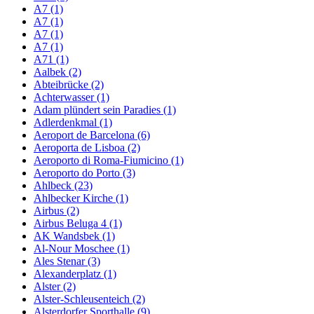
A7 (1)
A7 (1)
A7 (1)
A7 (1)
A71 (1)
Aalbek (2)
Abteibrücke (2)
Achterwasser (1)
Adam plündert sein Paradies (1)
Adlerdenkmal (1)
Aeroport de Barcelona (6)
Aeroporta de Lisboa (2)
Aeroporto di Roma-Fiumicino (1)
Aeroporto do Porto (3)
Ahlbeck (23)
Ahlbecker Kirche (1)
Airbus (2)
Airbus Beluga 4 (1)
AK Wandsbek (1)
Al-Nour Moschee (1)
Ales Stenar (3)
Alexanderplatz (1)
Alster (2)
Alster-Schleusenteich (2)
Alsterdorfer Sporthalle (9)