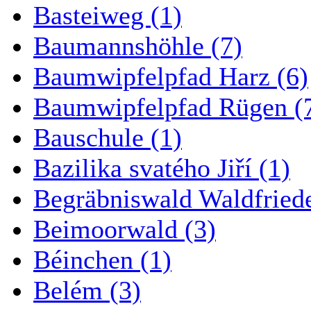
Basteiweg (1)
Baumannshöhle (7)
Baumwipfelpfad Harz (6)
Baumwipfelpfad Rügen (
Bauschule (1)
Bazilika svatého Jiří (1)
Begräbniswald Waldfried
Beimoorwald (3)
Béinchen (1)
Belém (3)