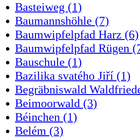
Basteiweg (1)
Baumannshöhle (7)
Baumwipfelpfad Harz (6)
Baumwipfelpfad Rügen (
Bauschule (1)
Bazilika svatého Jiří (1)
Begräbniswald Waldfried
Beimoorwald (3)
Béinchen (1)
Belém (3)