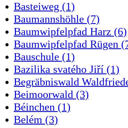
Basteiweg (1)
Baumannshöhle (7)
Baumwipfelpfad Harz (6)
Baumwipfelpfad Rügen (
Bauschule (1)
Bazilika svatého Jiří (1)
Begräbniswald Waldfried
Beimoorwald (3)
Béinchen (1)
Belém (3)