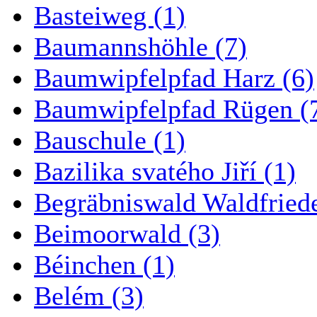
Basteiweg (1)
Baumannshöhle (7)
Baumwipfelpfad Harz (6)
Baumwipfelpfad Rügen (
Bauschule (1)
Bazilika svatého Jiří (1)
Begräbniswald Waldfried
Beimoorwald (3)
Béinchen (1)
Belém (3)