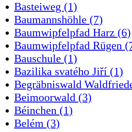
Basteiweg (1)
Baumannshöhle (7)
Baumwipfelpfad Harz (6)
Baumwipfelpfad Rügen (
Bauschule (1)
Bazilika svatého Jiří (1)
Begräbniswald Waldfried
Beimoorwald (3)
Béinchen (1)
Belém (3)