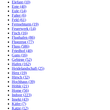
Elefant (10)
Ente (40)
Eule (14)
Falter (6)
Feld (61)
Fernsehturm (19)
Feuerwerk (14)
Fisch (16)
Flughafen (86)
Flugzeug (77)
Fluss (586)
Friedhof (40)
Gans (16)
Gebirge (52)
Hafen (162)
Heidelandschaft (25)
Herz (19)
Hirsch (32)
Hochhaus (39)
Höhle (21)
Home (56)
Indoor (223)
Insekt (43)
Käfer (7)
Katze (12)