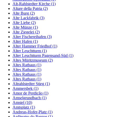
Alt-Rahlstedter Kirche (1)
Altare della Patria (2)
Alte Burg (2)
Alte Lackfabrik (3)
Alte Liebe (2)
Alte Münze (1)
Alte Ziegelei (2)
Alter Fischereihafen (3)
Alter Hafen (1)
Alter Hammer Friedhof (1)
Alter Leuchtturm (1)
Alter Leuchtturm Pagensand-Süd (1)
Altes Müritzmuseum (2)
Altes Rathaus (1)
Altes Rathaus (1)
Altes Rathaus (1)
Altes Rathaus (1)
Altrahlstedter Stieg (1)
Ammersbek (1)
Amor de Perdição (1)
Amselgrundbach (1)
Amstel (10)
Amtsplatz (1)
Andreas-Hofer-Platz (1)
Anfiteatro do Parque (1)