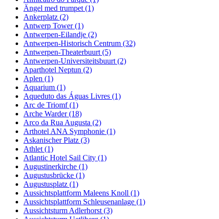
Ängel med trumpet (1)
Ankerplatz (2)
Antwerp Tower (1)
Antwerpen-Eilandje (2)
Antwerpen-Historisch Centrum (32)
Antwerpen-Theaterbuurt (5)
Antwerpen-Universiteitsbuurt (2)
Aparthotel Neptun (2)
Aplen (1)
Aquarium (1)
Aqueduto das Águas Livres (1)
Arc de Triomf (1)
Arche Warder (18)
Arco da Rua Augusta (2)
Arthotel ANA Symphonie (1)
Askanischer Platz (3)
Athlet (1)
Atlantic Hotel Sail City (1)
Augustinerkirche (1)
Augustusbrücke (1)
Augustusplatz (1)
Aussichtsplattform Maleens Knoll (1)
Aussichtsplattform Schleusenanlage (1)
Aussichtsturm Adlerhorst (3)