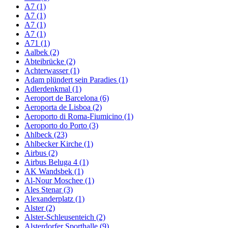
A7 (1)
A7 (1)
A7 (1)
A7 (1)
A71 (1)
Aalbek (2)
Abteibrücke (2)
Achterwasser (1)
Adam plündert sein Paradies (1)
Adlerdenkmal (1)
Aeroport de Barcelona (6)
Aeroporta de Lisboa (2)
Aeroporto di Roma-Fiumicino (1)
Aeroporto do Porto (3)
Ahlbeck (23)
Ahlbecker Kirche (1)
Airbus (2)
Airbus Beluga 4 (1)
AK Wandsbek (1)
Al-Nour Moschee (1)
Ales Stenar (3)
Alexanderplatz (1)
Alster (2)
Alster-Schleusenteich (2)
Alsterdorfer Sporthalle (9)