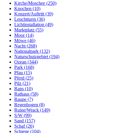
Kirche/Moschee (250)
Knochen (10)
Konzert/Auftritt (39)
Leuchtturm (36)
Lichtinstallation (49)
Marktplatz (55)
Moor (14)
Möwe (46)
Nacht (268)
Nationalpark (132)
Naturschutzgebiet (194)
Ozean (344)
Park (168)
Pfau (15)
Pferd (25)
Pilz (21)
Raps (10)
Rathaus (58)
Raupe (7)
Regenbogen (8)
Ruine/Wrack (149)
S/W (99)
Sand (157)
Schaf (26)
Schiene (104)