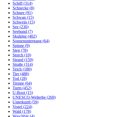
Schiff (314)
Schnecke (8)
Schnee (91)
Schwan (15)
Schwein (15)
See (230)
Seehund (7)
Skulptur (402)
Sonnenuntergang (64)
Spinne (9)
Steg (78)
Storch (10)
Strand (159)
Straße (314)
Teich (180)
Tier (488)
Tod (28)
Treppe (64)
Turm (452)
U-Boot (15)
UNESCO-Welterbe (269)
Unterkunft (59)
Vogel (224)
Wald (178)
Waschbär (4)