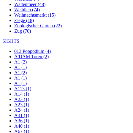
Wattenmeer (48)
Weiblich (74)
Weihnachtsmarkt (15)
Ziege (18)
Zoologischer Garten (22)
Zug (70)
SIGHTS
013 Poppodium (4)
A'DAM Toren (2)
A1 (2)
A1 (1)
A1 (2)
A1 (1)
A1 (1)
A113 (1)
A14 (1)
A23 (1)
A23 (1)
A24 (1)
A31 (1)
A36 (1)
A40 (1)
A67 (1)