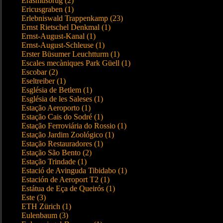
Erasmusbrug (2)
Ericusgraben (1)
Erlebniswald Trappenkamp (23)
Ernst Rietschel Denkmal (1)
Ernst-August-Kanal (1)
Ernst-August-Schleuse (1)
Erster Büsumer Leuchtturm (1)
Escales mecàniques Park Güell (1)
Escobar (2)
Eseltreiber (1)
Església de Betlem (1)
Església de les Saleses (1)
Estação Aeroporto (1)
Estação Cais do Sodré (1)
Estação Ferroviária do Rossio (1)
Estação Jardim Zoológico (1)
Estação Restauradores (1)
Estação São Bento (2)
Estação Trindade (1)
Estació de Avinguda Tibidabo (1)
Estación de Aeroport T2 (1)
Estátua de Eça de Queirós (1)
Este (3)
ETH Zürich (1)
Eulenbaum (3)