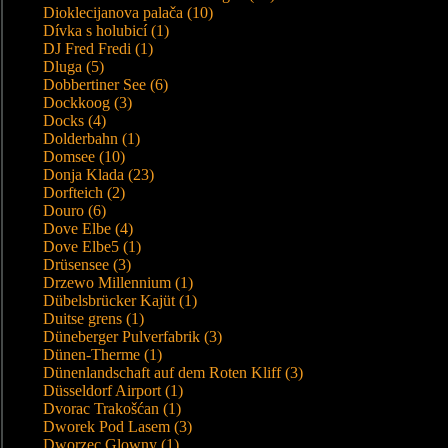
Dioklecijanova palača (10)
Dívka s holubicí (1)
DJ Fred Fredi (1)
Dluga (5)
Dobbertiner See (6)
Dockkoog (3)
Docks (4)
Dolderbahn (1)
Domsee (10)
Donja Klada (23)
Dorfteich (2)
Douro (6)
Dove Elbe (4)
Dove Elbe5 (1)
Drüsensee (3)
Drzewo Millennium (1)
Dübelsbrücker Kajüt (1)
Duitse grens (1)
Düneberger Pulverfabrik (3)
Dünen-Therme (1)
Dünenlandschaft auf dem Roten Kliff (3)
Düsseldorf Airport (1)
Dvorac Trakošćan (1)
Dworek Pod Lasem (3)
Dworzec Glowny (1)