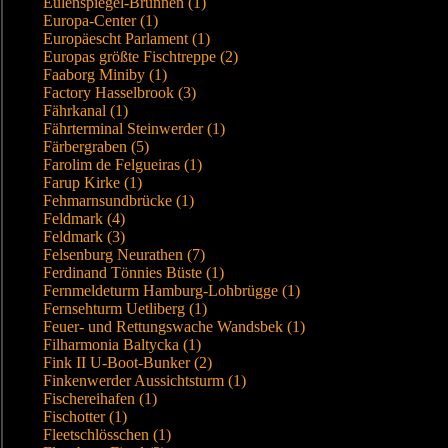
Eulenspiegel-Brunnen (1)
Europa-Center (1)
Europäescht Parlament (1)
Europas größte Fischtreppe (2)
Faaborg Miniby (1)
Factory Hasselbrook (3)
Fährkanal (1)
Fährterminal Steinwerder (1)
Färbergraben (5)
Farolim de Felgueiras (1)
Farup Kirke (1)
Fehmarnsundbrücke (1)
Feldmark (4)
Feldmark (3)
Felsenburg Neurathen (7)
Ferdinand Tönnies Büste (1)
Fernmeldeturm Hamburg-Lohbrügge (1)
Fernsehturm Uetliberg (1)
Feuer- und Rettungswache Wandsbek (1)
Filharmonia Baltycka (1)
Fink II U-Boot-Bunker (2)
Finkenwerder Aussichtsturm (1)
Fischereihafen (1)
Fischotter (1)
Fleetschlösschen (1)