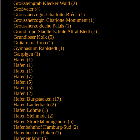
Großsteingrab Klecker Wald (2)
Großvater (4)
Groussherzogin-Charlotte-Bréck (1)
Groussherzogin-Charlotte-Monument (1)
Groussherzogleche Palais (1)
Grund- und Stadtteilschule Altrahlstedt (7)
Grundloser Kolk (5)
Guitarra na Proa (1)
Gymnasium Rahlstedt (1)
Gærpigen (1)
Hafen (1)
Hafen (1)
Hafen (1)
Hafen (7)
Hafen (5)
Hafen (5)
Hafen (2)
Hafen Burgstaaken (17)
Hafen Lauterbach (2)
Hafen Lohme (1)
Hafen Steinmole (2)
Hafen Strucklahnungshörn (5)
Hafenbahnhof Hamburg-Süd (2)
Hafenbecken Haken (1)
Hafeneinfahrt (5)