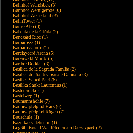
Bahnhof Wandsbek (3)
Bahnhof Wernigerode (6)
Bahnhof Westerland (3)
BahnTower (1)
Bairro Alto (3)
Baixada de la Glòria (2)
Banegård Ribe (1)
Barbarossa (1)
Barbarossaturm (1)
Barclaycard Arena (5)
Bärenwald Müritz (5)
Barther Bodden (3)
Basílica de la Sagrada Família (2)
Basilica dei Santi Cosma e Damiano (3)
Basilica Sancti Petri (6)
Basilika Sankt Laurentius (1)
Basteibrücke (1)
Basteiweg (1)
Baumannshöhle (7)
Baumwipfelpfad Harz (6)
Baumwipfelpfad Rügen (7)
Bauschule (1)
Bazilika svatého Jiří (1)
Begräbniswald Waldfrieden am Barockpark (2)