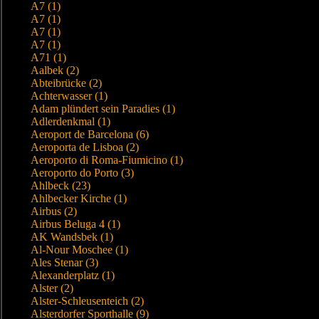
A7 (1)
A7 (1)
A7 (1)
A7 (1)
A71 (1)
Aalbek (2)
Abteibrücke (2)
Achterwasser (1)
Adam plündert sein Paradies (1)
Adlerdenkmal (1)
Aeroport de Barcelona (6)
Aeroporta de Lisboa (2)
Aeroporto di Roma-Fiumicino (1)
Aeroporto do Porto (3)
Ahlbeck (23)
Ahlbecker Kirche (1)
Airbus (2)
Airbus Beluga 4 (1)
AK Wandsbek (1)
Al-Nour Moschee (1)
Ales Stenar (3)
Alexanderplatz (1)
Alster (2)
Alster-Schleusenteich (2)
Alsterdorfer Sporthalle (9)