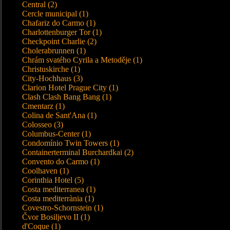
Central (2)
Cercle municipal (1)
Chafariz do Carmo (1)
Charlottenburger Tor (1)
Checkpoint Charlie (2)
Cholerabrunnen (1)
Chrám svatého Cyrila a Metoděje (1)
Christuskirche (1)
City-Hochhaus (3)
Clarion Hotel Prague City (1)
Clash Clash Bang Bang (1)
Cmentarz (1)
Colina de Sant'Ana (1)
Colosseo (3)
Columbus-Center (1)
Condomínio Twin Towers (1)
Containerterminal Burchardkai (2)
Convento do Carmo (1)
Coolhaven (1)
Corinthia Hotel (5)
Costa mediterranea (1)
Costa mediterrània (1)
Covestro-Schornstein (1)
Čvor Bosiljevo II (1)
d'Coque (1)