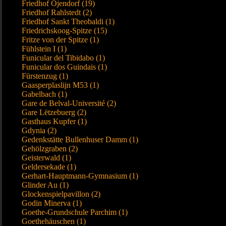
Friedhof Öjendorf (19)
Friedhof Rahlstedt (2)
Friedhof Sankt Theobaldi (1)
Friedrichskoog-Spitze (15)
Fritze von der Spitze (1)
Fühlstein I (1)
Funicular del Tibidabo (1)
Funicular dos Guindais (1)
Fürstenzug (1)
Gaasperplaslijn M53 (1)
Gabelbach (1)
Gare de Belval-Université (2)
Gare Lëtzebuerg (2)
Gasthaus Kupfer (1)
Gdynia (2)
Gedenkstätte Bullenhuser Damm (1)
Gehölzgraben (2)
Geisterwald (1)
Geldersekade (1)
Gerhart-Hauptmann-Gymnasium (1)
Glinder Au (1)
Glockenspielpavillon (2)
Godin Minerva (1)
Goethe-Grundschule Parchim (1)
Goethehäuschen (1)