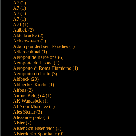
A7 (1)
A7 (1)
A7 (1)
A7 (1)
A71 (1)
Aalbek (2)
Abteibrücke (2)
Achterwasser (1)
Adam plündert sein Paradies (1)
Adlerdenkmal (1)
Aeroport de Barcelona (6)
Aeroporta de Lisboa (2)
Aeroporto di Roma-Fiumicino (1)
Aeroporto do Porto (3)
Ahlbeck (23)
Ahlbecker Kirche (1)
Airbus (2)
Airbus Beluga 4 (1)
AK Wandsbek (1)
Al-Nour Moschee (1)
Ales Stenar (3)
Alexanderplatz (1)
Alster (2)
Alster-Schleusenteich (2)
Alsterdorfer Sporthalle (9)