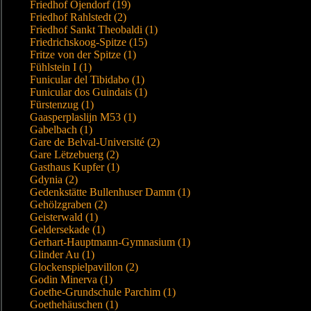
Friedhof Öjendorf (19)
Friedhof Rahlstedt (2)
Friedhof Sankt Theobaldi (1)
Friedrichskoog-Spitze (15)
Fritze von der Spitze (1)
Fühlstein I (1)
Funicular del Tibidabo (1)
Funicular dos Guindais (1)
Fürstenzug (1)
Gaasperplaslijn M53 (1)
Gabelbach (1)
Gare de Belval-Université (2)
Gare Lëtzebuerg (2)
Gasthaus Kupfer (1)
Gdynia (2)
Gedenkstätte Bullenhuser Damm (1)
Gehölzgraben (2)
Geisterwald (1)
Geldersekade (1)
Gerhart-Hauptmann-Gymnasium (1)
Glinder Au (1)
Glockenspielpavillon (2)
Godin Minerva (1)
Goethe-Grundschule Parchim (1)
Goethehäuschen (1)