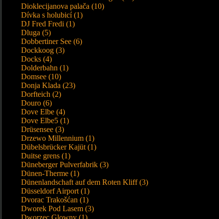
Dioklecijanova palača (10)
Dívka s holubicí (1)
DJ Fred Fredi (1)
Dluga (5)
Dobbertiner See (6)
Dockkoog (3)
Docks (4)
Dolderbahn (1)
Domsee (10)
Donja Klada (23)
Dorfteich (2)
Douro (6)
Dove Elbe (4)
Dove Elbe5 (1)
Drüsensee (3)
Drzewo Millennium (1)
Dübelsbrücker Kajüt (1)
Duitse grens (1)
Düneberger Pulverfabrik (3)
Dünen-Therme (1)
Dünenlandschaft auf dem Roten Kliff (3)
Düsseldorf Airport (1)
Dvorac Trakošćan (1)
Dworek Pod Lasem (3)
Dworzec Glowny (1)