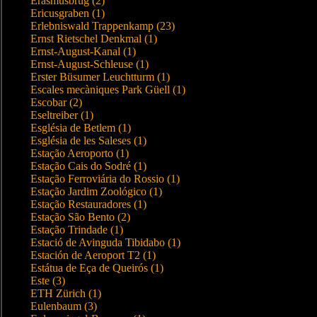
Erasmusbrug (2)
Ericusgraben (1)
Erlebniswald Trappenkamp (23)
Ernst Rietschel Denkmal (1)
Ernst-August-Kanal (1)
Ernst-August-Schleuse (1)
Erster Büsumer Leuchtturm (1)
Escales mecàniques Park Güell (1)
Escobar (2)
Eseltreiber (1)
Església de Betlem (1)
Església de les Saleses (1)
Estação Aeroporto (1)
Estação Cais do Sodré (1)
Estação Ferroviária do Rossio (1)
Estação Jardim Zoológico (1)
Estação Restauradores (1)
Estação São Bento (2)
Estação Trindade (1)
Estació de Avinguda Tibidabo (1)
Estación de Aeroport T2 (1)
Estátua de Eça de Queirós (1)
Este (3)
ETH Zürich (1)
Eulenbaum (3)