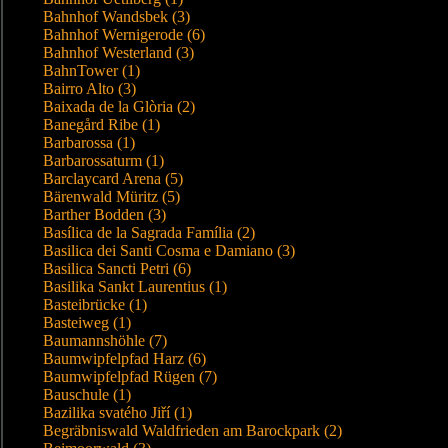
Bahnhof Wandsbek (3)
Bahnhof Wernigerode (6)
Bahnhof Westerland (3)
BahnTower (1)
Bairro Alto (3)
Baixada de la Glòria (2)
Banegård Ribe (1)
Barbarossa (1)
Barbarossaturm (1)
Barclaycard Arena (5)
Bärenwald Müritz (5)
Barther Bodden (3)
Basílica de la Sagrada Família (2)
Basilica dei Santi Cosma e Damiano (3)
Basilica Sancti Petri (6)
Basilika Sankt Laurentius (1)
Basteibrücke (1)
Basteiweg (1)
Baumannshöhle (7)
Baumwipfelpfad Harz (6)
Baumwipfelpfad Rügen (7)
Bauschule (1)
Bazilika svatého Jiří (1)
Begräbniswald Waldfrieden am Barockpark (2)