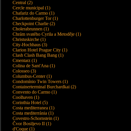
Central (2)
Cercle municipal (1)
Chafariz do Carmo (1)
Charlottenburger Tor (1)
Checkpoint Charlie (2)
Cholerabrunnen (1)
Chrám svatého Cyrila a Metoděje (1)
Christuskirche (1)
City-Hochhaus (3)
Clarion Hotel Prague City (1)
Clash Clash Bang Bang (1)
Cmentarz (1)
Colina de Sant'Ana (1)
Colosseo (3)
Columbus-Center (1)
Condomínio Twin Towers (1)
Containerterminal Burchardkai (2)
Convento do Carmo (1)
Coolhaven (1)
Corinthia Hotel (5)
Costa mediterranea (1)
Costa mediterrània (1)
Covestro-Schornstein (1)
Čvor Bosiljevo II (1)
d'Coque (1)