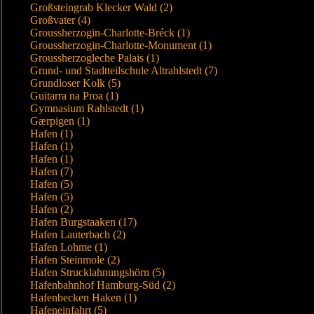
Großsteingrab Klecker Wald (2)
Großvater (4)
Groussherzogin-Charlotte-Bréck (1)
Groussherzogin-Charlotte-Monument (1)
Groussherzogleche Palais (1)
Grund- und Stadtteilschule Altrahlstedt (7)
Grundloser Kolk (5)
Guitarra na Proa (1)
Gymnasium Rahlstedt (1)
Gærpigen (1)
Hafen (1)
Hafen (1)
Hafen (1)
Hafen (7)
Hafen (5)
Hafen (5)
Hafen (2)
Hafen Burgstaaken (17)
Hafen Lauterbach (2)
Hafen Lohme (1)
Hafen Steinmole (2)
Hafen Strucklahnungshörn (5)
Hafenbahnhof Hamburg-Süd (2)
Hafenbecken Haken (1)
Hafeneinfahrt (5)