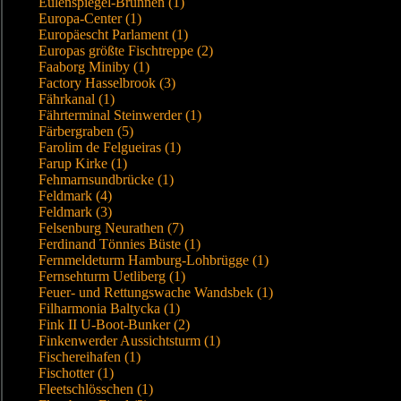
Eulenspiegel-Brunnen (1)
Europa-Center (1)
Europäescht Parlament (1)
Europas größte Fischtreppe (2)
Faaborg Miniby (1)
Factory Hasselbrook (3)
Fährkanal (1)
Fährterminal Steinwerder (1)
Färbergraben (5)
Farolim de Felgueiras (1)
Farup Kirke (1)
Fehmarnsundbrücke (1)
Feldmark (4)
Feldmark (3)
Felsenburg Neurathen (7)
Ferdinand Tönnies Büste (1)
Fernmeldeturm Hamburg-Lohbrügge (1)
Fernsehturm Uetliberg (1)
Feuer- und Rettungswache Wandsbek (1)
Filharmonia Baltycka (1)
Fink II U-Boot-Bunker (2)
Finkenwerder Aussichtsturm (1)
Fischereihafen (1)
Fischotter (1)
Fleetschlösschen (1)