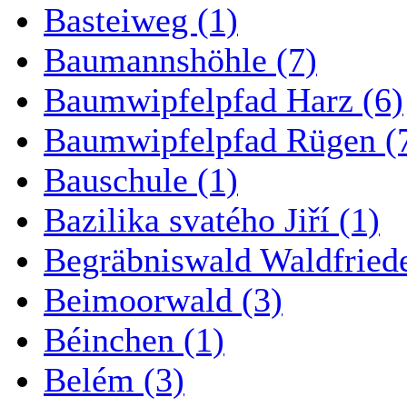
Basteiweg (1)
Baumannshöhle (7)
Baumwipfelpfad Harz (6)
Baumwipfelpfad Rügen (
Bauschule (1)
Bazilika svatého Jiří (1)
Begräbniswald Waldfried
Beimoorwald (3)
Béinchen (1)
Belém (3)