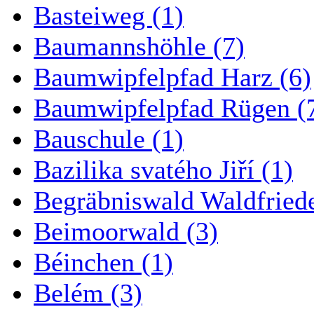
Basteiweg (1)
Baumannshöhle (7)
Baumwipfelpfad Harz (6)
Baumwipfelpfad Rügen (
Bauschule (1)
Bazilika svatého Jiří (1)
Begräbniswald Waldfried
Beimoorwald (3)
Béinchen (1)
Belém (3)