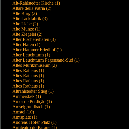
Alt-Rahlstedter Kirche (1)
Altare della Patria (2)
Alte Burg (2)
Alte Lackfabrik (3)
Alte Liebe (2)
Alte Münze (1)
Alte Ziegelei (2)
Alter Fischereihafen (3)
Alter Hafen (1)
Alter Hammer Friedhof (1)
Alter Leuchtturm (1)
Alter Leuchtturm Pagensand-Süd (1)
Altes Müritzmuseum (2)
Altes Rathaus (1)
Altes Rathaus (1)
Altes Rathaus (1)
Altes Rathaus (1)
Altrahlstedter Stieg (1)
Ammersbek (1)
Amor de Perdição (1)
Amselgrundbach (1)
Amstel (10)
Amtsplatz (1)
Andreas-Hofer-Platz (1)
Anfiteatro do Parque (1)