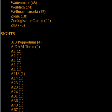
Wattenmeer (48)
Weiblich (74)
Weihnachtsmarkt (15)
Ziege (18)
Zoologischer Garten (22)
Zug (70)
SIGHTS
013 Poppodium (4)
A'DAM Toren (2)
A1 (2)
A1 (1)
A1 (2)
A1 (1)
A1 (1)
A113 (1)
A14 (1)
A23 (1)
A23 (1)
A24 (1)
A31 (1)
A36 (1)
A40 (1)
A67 (1)