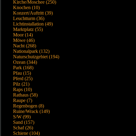
Kirche/Moschee (250)
Knochen (10)
Konzert/Auftritt (39)
Leuchtturm (36)
Lichtinstallation (49)
Marktplatz (55)
Moor (14)
Möwe (46)
Nacht (268)
Nationalpark (132)
Naturschutzgebiet (194)
Ozean (344)
Park (168)
Pfau (15)
Pferd (25)
Pilz (21)
Raps (10)
Rathaus (58)
Raupe (7)
Regenbogen (8)
Ruine/Wrack (149)
S/W (99)
Sand (157)
Schaf (26)
Schiene (104)