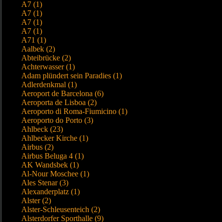
A7 (1)
A7 (1)
A7 (1)
A7 (1)
A71 (1)
Aalbek (2)
Abteibrücke (2)
Achterwasser (1)
Adam plündert sein Paradies (1)
Adlerdenkmal (1)
Aeroport de Barcelona (6)
Aeroporta de Lisboa (2)
Aeroporto di Roma-Fiumicino (1)
Aeroporto do Porto (3)
Ahlbeck (23)
Ahlbecker Kirche (1)
Airbus (2)
Airbus Beluga 4 (1)
AK Wandsbek (1)
Al-Nour Moschee (1)
Ales Stenar (3)
Alexanderplatz (1)
Alster (2)
Alster-Schleusenteich (2)
Alsterdorfer Sporthalle (9)